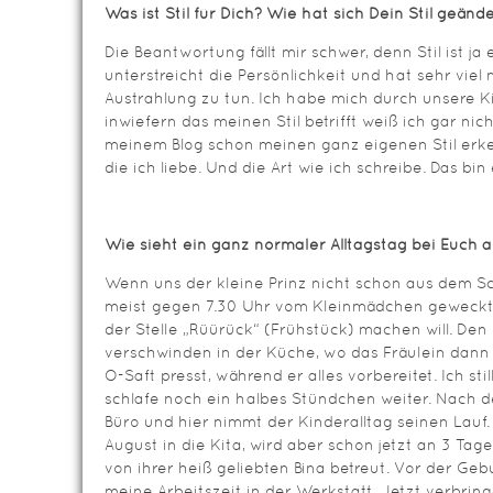
Was ist Stil für Dich? Wie hat sich Dein Stil geänd
Die Beantwortung fällt mir schwer, denn Stil ist ja e
unterstreicht die Persönlichkeit und hat sehr vi
Austrahlung zu tun. Ich habe mich durch unsere K
inwiefern das meinen Stil betrifft weiß ich gar ni
meinem Blog schon meinen ganz eigenen Stil erke
die ich liebe. Und die Art wie ich schreibe. Das bin
Wie sieht ein ganz normaler Alltagstag bei Euch 
Wenn uns der kleine Prinz nicht schon aus dem Sc
meist gegen 7.30 Uhr vom Kleinmädchen geweckt,
der Stelle „Rüürück“ (Frühstück) machen will. De
verschwinden in der Küche, wo das Fräulein dann
O-Saft presst, während er alles vorbereitet. Ich st
schlafe noch ein halbes Stündchen weiter. Nach d
Büro und hier nimmt der Kinderalltag seinen Lau
August in die Kita, wird aber schon jetzt an 3 Ta
von ihrer heiß geliebten Bina betreut. Vor der Ge
meine Arbeitszeit in der Werkstatt. Jetzt verbringe