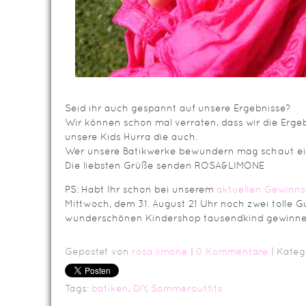
Seid ihr auch gespannt auf unsere Ergebnisse?
Wir können schon mal verraten, dass wir die Erg
unsere Kids Hurra die auch.
Wer unsere Batikwerke bewundern mag schaut ein
Die liebsten Grüße senden ROSA&LIMONE
PS: Habt Ihr schon bei unserem
aktuellen Gewinns
Mittwoch, dem 31. August 21 Uhr noch zwei tolle 
wunderschönen Kindershop tausendkind gewinne
Gepostet von
rosa limone
|
0 Kommentare
| Kateg
Tags:
batiken
,
DIY
,
Sommeroutfits