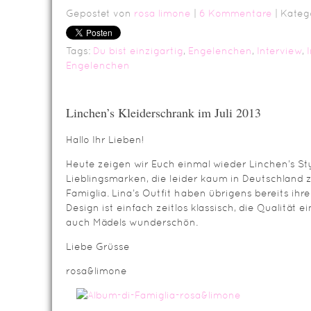
Gepostet von
rosa limone
|
6 Kommentare
| Kateg
Tags:
Du bist einzigartig
,
Engelenchen
,
Interview
,
Engelenchen
Linchen’s Kleiderschrank im Juli 2013
Hallo Ihr Lieben!
Heute zeigen wir Euch einmal wieder Linchen’s St
Lieblingsmarken, die leider kaum in Deutschland z
Famiglia. Lina’s Outfit haben übrigens bereits ihr
Design ist einfach zeitlos klassisch, die Qualität e
auch Mädels wunderschön.
Liebe Grüsse
rosa&limone