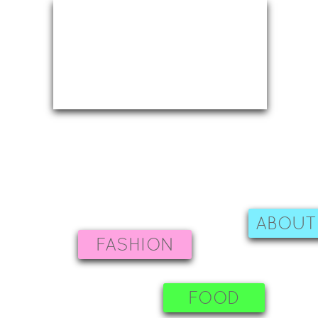
ABOUT
FASHION
FOOD