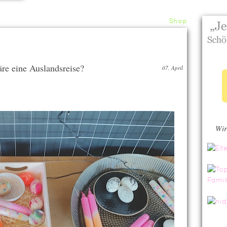
Home
About
Archiv
Shop
e eine Auslandsreise?
07. April
Wir