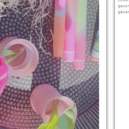
geso
geken