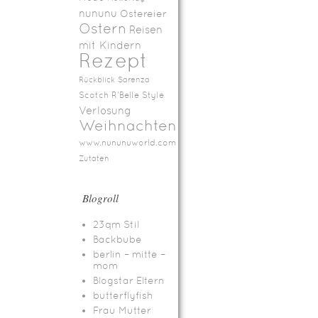
nununu
Ostereier
Ostern
Reisen
mit Kindern
Rezept
Rückblick
Sarenza
Scotch R'Belle
Style
Verlosung
Weihnachten
www.nununuworld.com
Zutaten
Blogroll
23qm Stil
Backbube
berlin – mitte –
mom
Blogstar Eltern
butterflyfish
Frau Mutter