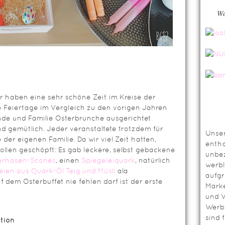
Wa
r haben eine sehr schöne Zeit im Kreise der
e Feiertage im Vergleich zu den vorigen Jahren
eunde und Familie Osterbrunche ausgerichtet
 gemütlich. Jeder veranstaltete trotzdem für
Unser
der eigenen Familie. Da wir viel Zeit hatten,
entha
ollen geschöpft: Es gab leckere, selbst gebackene
unbez
erhasen-Scones
, einen
Spiegeleiquark
, natürlich
werbl
eien aus Quark-Öl Teig und
Müsli
ala
aufg
 dem Osterbuffet nie fehlen darf ist der erste
Mark
und V
Werbl
sind 
tion