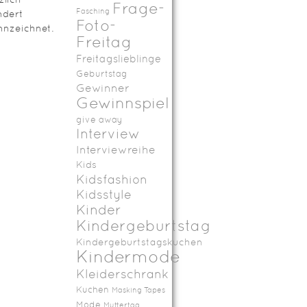
Frage-
Fasching
ndert
Foto-
nzeichnet.
Freitag
Freitagslieblinge
Geburtstag
Gewinner
Gewinnspiel
give away
Interview
Interviewreihe
Kids
Kidsfashion
Kidsstyle
Kinder
Kindergeburtstag
Kindergeburtstagskuchen
Kindermode
Kleiderschrank
Kuchen
Masking Tapes
Mode
Muttertag