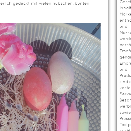
Geset
terlich gedeckt mit vielen hübschen, bunten
Inhal
Mark
entha
und
Mark
werd
persö
Empf
genan
Empf
und
Prod
sind 
koste
Servi
Bezah
werbl
sowie
Press
Testp
zusät