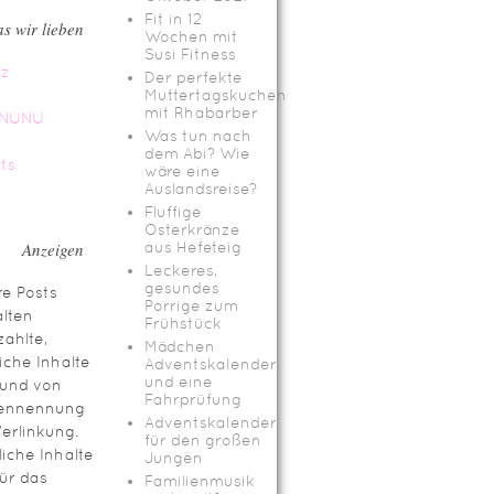
Fit in 12
s wir lieben
Wochen mit
Susi Fitness
Der perfekte
Muttertagskuchen
mit Rhabarber
Was tun nach
dem Abi? Wie
wäre eine
Auslandsreise?
Fluffige
Osterkränze
Anzeigen
aus Hefeteig
Leckeres,
gesundes
e Posts
Porrige zum
lten
Frühstück
ahlte,
Mädchen
iche Inhalte
Adventskalender
und eine
rund von
Fahrprüfung
ennennung
Adventskalender
erlinkung.
für den großen
iche Inhalte
Jungen
für das
Familienmusik