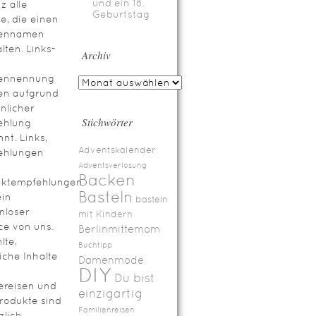
und ein 18.
z alle
Geburtstag
te, die einen
ennamen
lten. Links-
Archiv
ennennung
en aufgrund
nlicher
Stichwörter
ehlung
nt. Links,
Adventskalender
ehlungen
Adventsverlosung
Backen
uktempfehlungen
Basteln
ein
basteln
nloser
mit Kindern
ce von uns.
Berlinmittemom
lte,
Buchtipp
iche Inhalte
Damenmode
DIY
Du bist
ereisen und
einzigartig
rodukte sind
Familienreisen
zlich