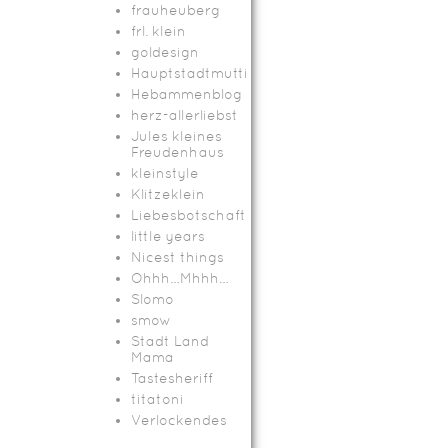
frauheuberg
frl. klein
goldesign
Hauptstadtmutti
Hebammenblog
herz-allerliebst
Jules kleines
Freudenhaus
kleinstyle
Klitzeklein
Liebesbotschaft
little years
Nicest things
Ohhh…Mhhh…
Slomo
smow
Stadt Land
Mama
Tastesheriff
titatoni
Verlockendes