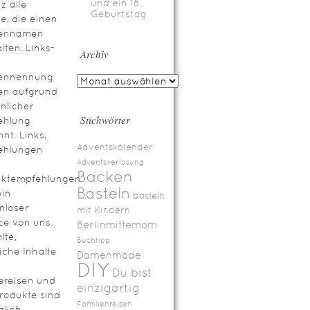
und ein 18.
z alle
Geburtstag
te, die einen
ennamen
lten. Links-
Archiv
ennennung
en aufgrund
nlicher
Stichwörter
ehlung
nt. Links,
Adventskalender
ehlungen
Adventsverlosung
Backen
uktempfehlungen
Basteln
ein
basteln
nloser
mit Kindern
ce von uns.
Berlinmittemom
lte,
Buchtipp
iche Inhalte
Damenmode
DIY
Du bist
ereisen und
einzigartig
rodukte sind
Familienreisen
zlich