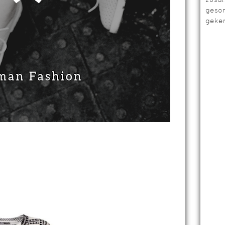
geso
geken