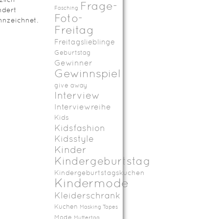
Frage-
Fasching
ndert
Foto-
nzeichnet.
Freitag
Freitagslieblinge
Geburtstag
Gewinner
Gewinnspiel
give away
Interview
Interviewreihe
Kids
Kidsfashion
Kidsstyle
Kinder
Kindergeburtstag
Kindergeburtstagskuchen
Kindermode
Kleiderschrank
Kuchen
Masking Tapes
Mode
Muttertag