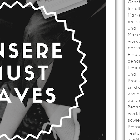
Geset
Inhal
Mark
entha
und
Mark
werd
persö
Empf
genan
Empf
und
Prod
sind 
koste
Servi
Bezah
werbl
sowie
Press
Testp
zusät