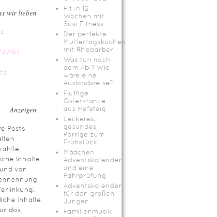
Fit in 12
s wir lieben
Wochen mit
Susi Fitness
Der perfekte
Muttertagskuchen
mit Rhabarber
Was tun nach
dem Abi? Wie
wäre eine
Auslandsreise?
Fluffige
Osterkränze
Anzeigen
aus Hefeteig
Leckeres,
gesundes
e Posts
Porrige zum
lten
Frühstück
ahlte,
Mädchen
iche Inhalte
Adventskalender
und eine
rund von
Fahrprüfung
ennennung
Adventskalender
erlinkung.
für den großen
iche Inhalte
Jungen
für das
Familienmusik