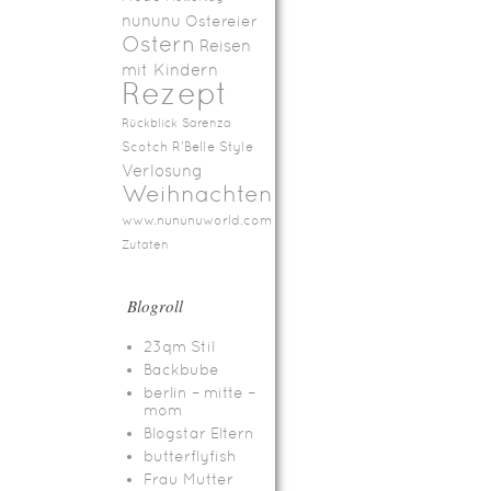
nununu
Ostereier
Ostern
Reisen
mit Kindern
Rezept
Rückblick
Sarenza
Scotch R'Belle
Style
Verlosung
Weihnachten
www.nununuworld.com
Zutaten
Blogroll
23qm Stil
Backbube
berlin – mitte –
mom
Blogstar Eltern
butterflyfish
Frau Mutter