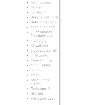
frauheuberg
frl. klein
goldesign
Hauptstadtmutti
Hebammenblog
herz-allerliebst
Jules kleines
Freudenhaus
kleinstyle
Klitzeklein
Liebesbotschaft
little years
Nicest things
Ohhh…Mhhh…
Slomo
smow
Stadt Land
Mama
Tastesheriff
titatoni
Verlockendes