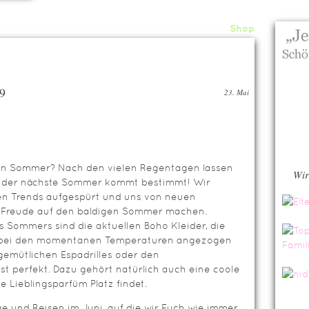
Home
About
Archiv
Shop
9
23. Mai
den Sommer? Nach den vielen Regentagen lassen
Wir
nn der nächste Sommer kommt bestimmt! Wir
en Trends aufgespürt und uns von neuen
ie Freude auf den baldigen Sommer machen.
 Sommers sind die aktuellen Boho Kleider, die
t bei den momentanen Temperaturen angezogen
emütlichen Espadrilles oder den
st perfekt. Dazu gehört natürlich auch eine coole
 Lieblingsparfüm Platz findet.
ge und Reisen im Juni, auf die wir Euch wie immer