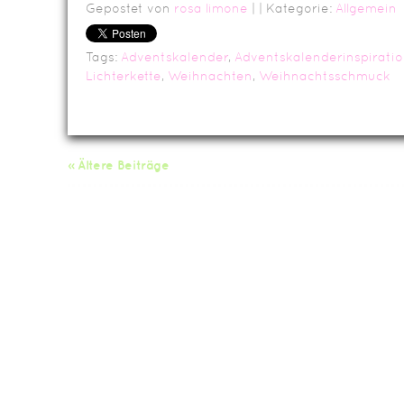
Gepostet von
rosa limone
|
| Kategorie:
Allgemein
Tags:
Adventskalender
,
Adventskalenderinspirati
Lichterkette
,
Weihnachten
,
Weihnachtsschmuck
« Ältere Beiträge
Da
Impressum