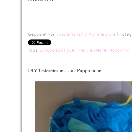
Gepostet von
rosa limone
|
0 Kommentare
| Kateg
Tags:
BooBoo Bootique
,
Interviewreihe
,
Macarons
DIY Ostereiernest aus Pappmache