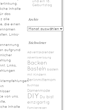
und ein 18.
erlinkung.
Geburtstag
iche Inhalte
für das
Archiv
z alle
te, die einen
ennamen
lten. Links-
Stichwörter
ennennung
en aufgrund
Adventskalender
nlicher
Adventsverlosung
ehlung
Backen
nt. Links,
Basteln
basteln
ehlungen
mit Kindern
Berlinmittemom
uktempfehlungen
Buchtipp
ein
Damenmode
nloser
DIY
ce von uns.
Du bist
lte,
einzigartig
iche Inhalte
Familienreisen