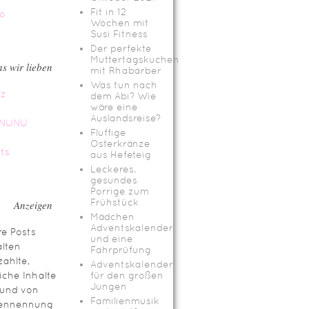
Fit in 12
Wochen mit
Susi Fitness
Der perfekte
Muttertagskuchen
s wir lieben
mit Rhabarber
Was tun nach
dem Abi? Wie
wäre eine
Auslandsreise?
Fluffige
Osterkränze
aus Hefeteig
Leckeres,
gesundes
Porrige zum
Frühstück
Anzeigen
Mädchen
Adventskalender
e Posts
und eine
lten
Fahrprüfung
ahlte,
Adventskalender
iche Inhalte
für den großen
Jungen
rund von
Familienmusik
ennennung