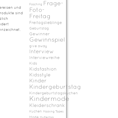
Frage-
Fasching
ereisen und
Foto-
rodukte sind
Freitag
zlich
Freitagslieblinge
ndert
Geburtstag
nzeichnet.
Gewinner
Gewinnspiel
give away
Interview
Interviewreihe
Kids
Kidsfashion
Kidsstyle
Kinder
Kindergeburtstag
Kindergeburtstagskuchen
Kindermode
Kleiderschrank
Kuchen
Masking Tapes
Mode
Muttertag