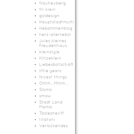
frauheuberg
frl. klein
goldesign
Hauptstadtmutti
Hebammenblog
herz-allerliebst
Jules kleines
Freudenhaus
kleinstyle
Klitzeklein
Liebesbotschaft
little years
Nicest things
Ohhh…Mhhh…
Slomo
smow
Stadt Land
Mama
Tastesheriff
titatoni
Verlockendes