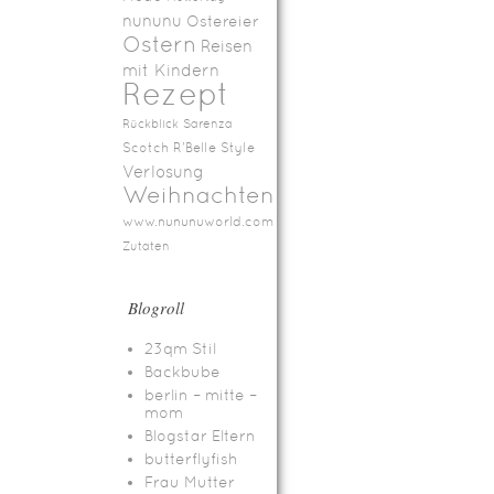
nununu
Ostereier
Ostern
Reisen
mit Kindern
Rezept
Rückblick
Sarenza
Scotch R'Belle
Style
Verlosung
Weihnachten
www.nununuworld.com
Zutaten
Blogroll
23qm Stil
Backbube
berlin – mitte –
mom
Blogstar Eltern
butterflyfish
Frau Mutter