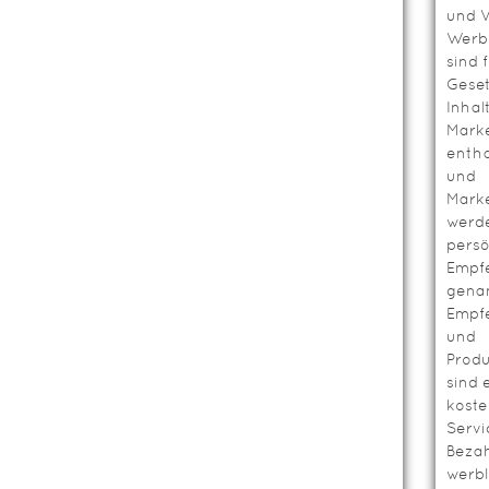
und V
Werbl
sind 
Geset
Inhal
Mark
entha
und
Mark
werd
persö
Empf
genan
Empf
und
Prod
sind 
koste
Servi
Bezah
werbl