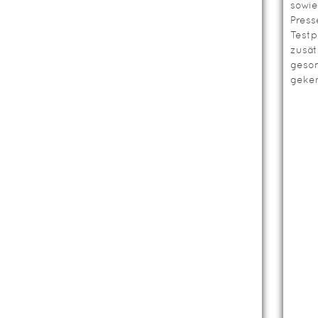
sowie
Press
Testp
zusät
geso
geken