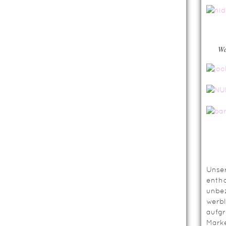
Wa
Unser
entha
unbez
werbl
aufg
Mark