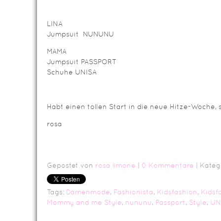
LINA
Jumpsuit NUNUNU
MAMA
Jumpsuit PASSPORT
Schuhe UNISA
Habt einen tollen Start in die neue Hitze-Woche,
rosa
Gepostet von
rosa limone
|
0 Kommentare
| Kateg
Tags:
Damenmode
,
Fashionista
,
Kidsfashion
,
Kidsf
Mommy and me Style
,
nununu
,
Passport
,
Style
,
UN