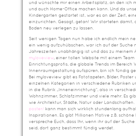
und wünschte mir einen Arbeitsplatz, an den ich 
und auch Home-Office machen kann. Und da unser
Kindergarten gestartet ist, war es an der Zeit, ei
einzurichten. Gesagt, getan! Wir starteten damit, 
Boden neu verlegen zu lassen.
Seit wenigen Tagen nun habe ich endlich mein n
ein wenig aufzuhübschen, war ich auf der Suche 
Jahreszeiten unabhängig ist und das zu meinem A
myloveview
, einer tollen Website mit einem Tea
Einrichtungsprofis, die globale Trends im Bereic
Innenraumgestaltung aufspüren, bin ich fündig g
Bei myloveview gibt es Fototapeten, Bilder, Poster un
einzelnen Kategorien in verschiedene Rubriken unt
in die Rubrik „Inneneinrichtung“, also in versch
Wohnzimmer, Schlafzimmer und viele mehr. Es gibt
wie Architektur, Städte, Natur oder Landschaften.
poster/
kann man sich wirklich stundenlang aufhal
Inspirationen. Es gibt Millionen Motive z.B. schön
verspreche Euch, dass Ihr, wenn ihr auf der Suc
seid, dort ganz bestimmt fündig werdet.