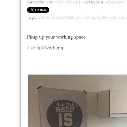
Gepostet von
rosa limone
|
| Kategorie:
Allgemein
Tags:
Damenmode
,
Fashion
,
handyhuellen.de
,
neu
Pimp up your working space
Anzeige/Werbung