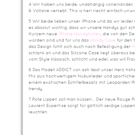
4 Wir haben uns beide, unabhängig voneinander, 
& Voltaire verliebt. This is her! riecht einfach unwi
5 Wir beide lieben unser iPhone und da wir leider 
es absolut wichtig, dass wir unsere Handys gut sc
Kurzem neue
iPhone Handyhüllen
, die von den D
worden sind und für uns das
Handy Case
für den 
das Design fühlt sich auch nach Befestigung der
i
schlank an und das Silicone Case liegt überaus b
vom Style klassisch, schlicht und edel, was will Fr
6 Das Modell ADDICT von ash lässt unser Herz höh
Mix aus hochwertigem Nubukleder und sportliche
einem exotischen Echtfellbesatz mit Leoparden-Pr
trendy.
7 Rote Lippen soll man küssen… Der neue Rouge P
Laurent Expertise sorgt für göttlich seidige Lippen
leuchten.