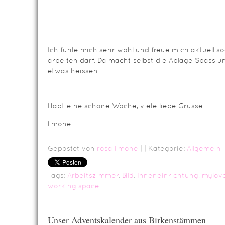
Ich fühle mich sehr wohl und freue mich aktuell so
arbeiten darf. Da macht selbst die Ablage Spass u
etwas heissen.
Habt eine schöne Woche, viele liebe Grüsse
limone
Gepostet von
rosa limone
|
| Kategorie:
Allgemein
Tags:
Arbeitszimmer
,
Bild
,
Inneneinrichtung
,
mylov
working space
Unser Adventskalender aus Birkenstämmen