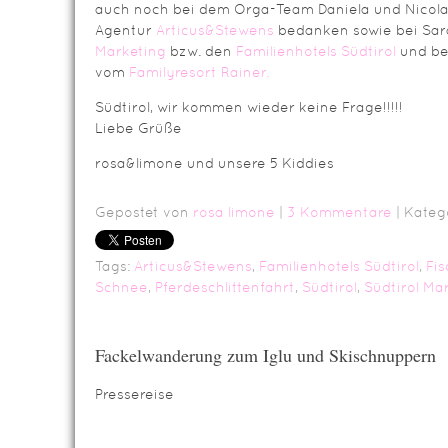
auch noch bei dem Orga-Team Daniela und Nicola
Agentur
Articus&Stewens
bedanken sowie bei Sa
Marketing
bzw. den
Familienhotels Südtirol
und bei
vom
Familyresort Rainer.
Südtirol, wir kommen wieder keine Frage!!!!!
Liebe Grüße
rosa&limone und unsere 5 Kiddies
Gepostet von
rosa limone
|
3 Kommentare
| Kateg
Tags:
Articus&Stewens
,
Familienhotels Südtirol
,
Fis
Schnee
,
Pferdeschlittenfahrt
,
Südtirol
,
Südtirol Ma
Fackelwanderung zum Iglu und Skischnuppern
Pressereise