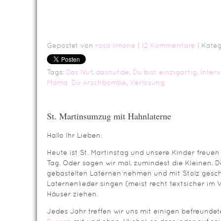
Gepostet von
rosa limone
|
12 Kommentare
| Kateg
Tags:
Das Nuf
,
dasnuf.de
,
Du bist einzigartig
,
Inter
Mama. Du Arschbombe
,
Verlosung
St. Martinsumzug mit Hahnlaterne
Hallo Ihr Lieben.
Heute ist St. Martinstag und unsere Kinder freuen 
Tag. Oder sagen wir mal, zumindest die Kleinen. D
gebastelten Laternen nehmen und mit Stolz geschw
Laternenlieder singen (meist recht textsicher im 
Häuser ziehen.
Jedes Jahr treffen wir uns mit einigen befreunde