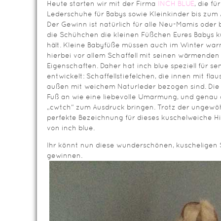
Heute starten wir mit der Firma
INCH BLUE
, die f
Lederschuhe für Babys sowie Kleinkinder bis zum 
Der Gewinn ist natürlich für alle Neu-Mamis oder 
die Schühchen die kleinen Füßchen Eures Babys 
hält. Kleine Babyfüße müssen auch im Winter war
hierbei vor allem Schaffell mit seinen wärmende
Eigenschaften. Daher hat inch blue speziell für s
entwickelt: Schaffellstiefelchen, die innen mit fla
außen mit weichem Naturleder bezogen sind. Die
Fuß an wie eine liebevolle Umarmung, und genau d
„cwtch“ zum Ausdruck bringen. Trotz der ungewöh
perfekte Bezeichnung für dieses kuschelweiche Hi
von inch blue.
Ihr könnt nun diese wunderschönen, kuscheligen 
gewinnen.