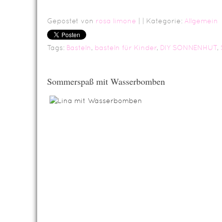
Gepostet von
rosa limone
|
| Kategorie:
Allgemein
Tags:
Basteln
,
basteln für Kinder
,
DIY SONNENHUT
,
Sommerspaß mit Wasserbomben