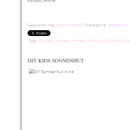
Rosa&Limone
Gepostet von
rosa limone
|
| Kategorie:
Allgemein
Tags:
Auszeit
,
chillen
,
Ferien
,
Schools Out Party
,
So
DIY KIDS SONNENHUT