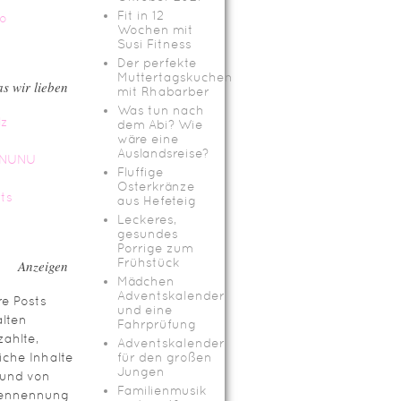
Fit in 12
Wochen mit
Susi Fitness
Der perfekte
Muttertagskuchen
s wir lieben
mit Rhabarber
Was tun nach
dem Abi? Wie
wäre eine
Auslandsreise?
Fluffige
Osterkränze
aus Hefeteig
Leckeres,
gesundes
Porrige zum
Frühstück
Anzeigen
Mädchen
Adventskalender
e Posts
und eine
lten
Fahrprüfung
ahlte,
Adventskalender
iche Inhalte
für den großen
Jungen
rund von
Familienmusik
ennennung