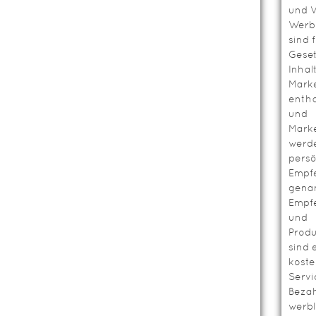
und V
Werbl
sind 
Geset
Inhal
Mark
entha
und
Mark
werd
persö
Empf
genan
Empf
und
Prod
sind 
koste
Servi
Bezah
werbl