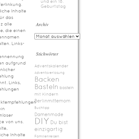
und ein 18.
erlinkung.
Geburtstag
iche Inhalte
für das
Archiv
z alle
te, die einen
ennamen
lten. Links-
Stichwörter
ennennung
en aufgrund
Adventskalender
nlicher
Adventsverlosung
ehlung
Backen
nt. Links,
Basteln
basteln
ehlungen
mit Kindern
Berlinmittemom
uktempfehlungen
Buchtipp
ein
Damenmode
nloser
DIY
ce von uns.
Du bist
lte,
einzigartig
iche Inhalte
Familienreisen