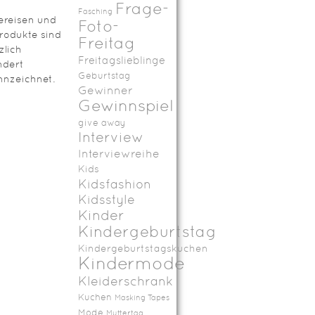
Frage-
Fasching
ereisen und
Foto-
rodukte sind
Freitag
zlich
Freitagslieblinge
ndert
Geburtstag
nzeichnet.
Gewinner
Gewinnspiel
give away
Interview
Interviewreihe
Kids
Kidsfashion
Kidsstyle
Kinder
Kindergeburtstag
Kindergeburtstagskuchen
Kindermode
Kleiderschrank
Kuchen
Masking Tapes
Mode
Muttertag