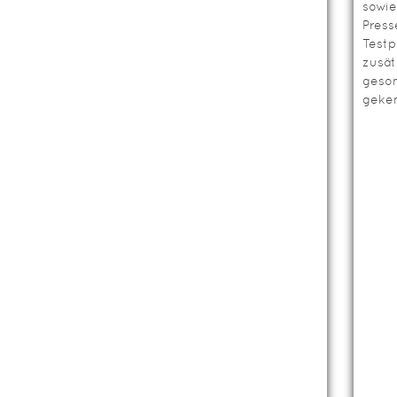
sowie
Press
Testp
zusät
geso
geken