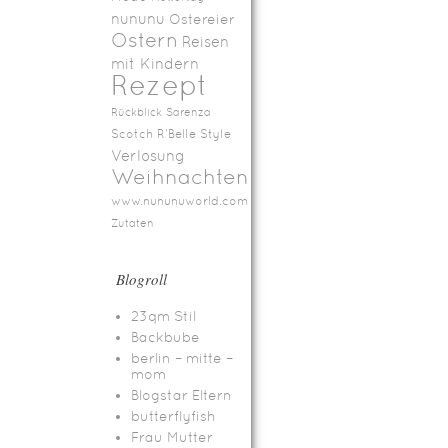
nununu
Ostereier
Ostern
Reisen
mit Kindern
Rezept
Rückblick
Sarenza
Scotch R'Belle
Style
Verlosung
Weihnachten
www.nununuworld.com
Zutaten
Blogroll
23qm Stil
Backbube
berlin – mitte –
mom
Blogstar Eltern
butterflyfish
Frau Mutter