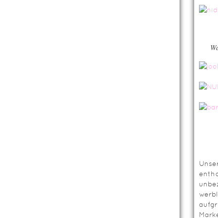
Wa
Unser
entha
unbez
werbl
aufg
Mark