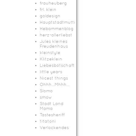
frauheuberg
frl. klein
goldesign
Hauptstadtmutti
Hebammenblog
herz-allerliebst
Jules kleines
Freudenhaus
kleinstyle
Klitzeklein
Liebesbotschaft
little years
Nicest things
Ohhh…Mhhh…
Slomo
smow
Stadt Land
Mama
Tastesheriff
titatoni
Verlockendes