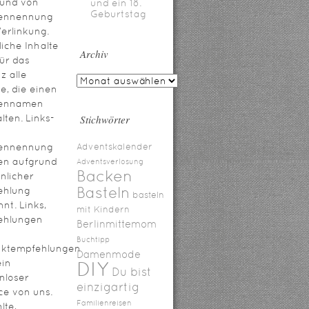
rund von
und ein 18.
Geburtstag
ennennung
erlinkung.
iche Inhalte
Archiv
für das
z alle
te, die einen
ennamen
lten. Links-
Stichwörter
ennennung
Adventskalender
en aufgrund
Adventsverlosung
Backen
nlicher
Basteln
ehlung
basteln
nt. Links,
mit Kindern
ehlungen
Berlinmittemom
Buchtipp
uktempfehlungen
Damenmode
ein
DIY
Du bist
nloser
einzigartig
ce von uns.
Familienreisen
lte,