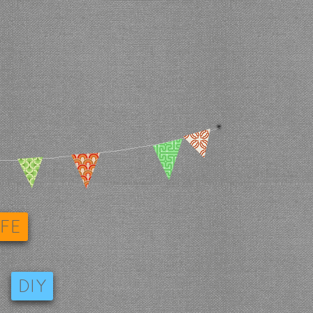
IFE
DIY