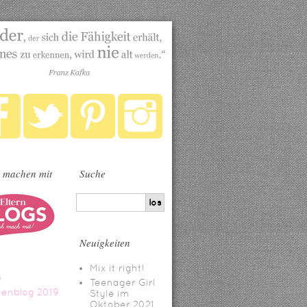
 machen mit
Suche
Neuigkeiten
Mix it right!
Teenager Girl
Style im
Oktober 2021