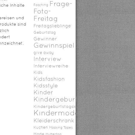
Frage-
iche Inhalte
Fasching
Foto-
Freitag
ereisen und
rodukte sind
Freitagslieblinge
zlich
Geburtstag
ndert
Gewinner
nzeichnet.
Gewinnspiel
give away
Interview
Interviewreihe
Kids
Kidsfashion
Kidsstyle
Kinder
Kindergeburtstag
Kindergeburtstagskuchen
Kindermode
Kleiderschrank
Kuchen
Masking Tapes
Mode
Muttertag