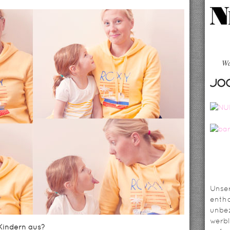
Wa
Unser
entha
unbez
werbl
Kindern aus?