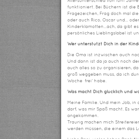
Altersunterschied von fünf Jahr
funktioniert. Bei Büchern ist die
Fragezeichen, Frag doch mal di
oder auch Rico, Oscar und… oder 
Kinderklamotten…ach, da gibt es
persönliches Lieblingslabel ist u
Wer unterstützt Dich in der Kin
Die Oma ist inzwischen auch nac
Und dann ist da ja auch noch der
auch alles so zu organisieren, dass
groß weggeben muss, da ich dur
Woche ‚frei‘ habe.
Was macht Dich glücklich und wa
Meine Familie. Und mein Job, in
darf, was mir Spaß macht. Es war
angekommen.
Traurig machen mich Streitereie
werden müssen, die einem das 