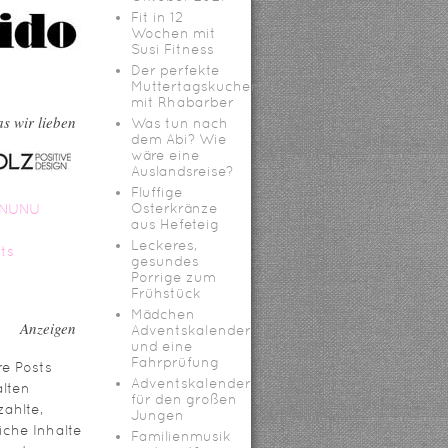
Fit in 12
Wochen mit
Susi Fitness
Der perfekte
Muttertagskuchen
mit Rhabarber
s wir lieben
Was tun nach
dem Abi? Wie
wäre eine
Auslandsreise?
Fluffige
Osterkränze
aus Hefeteig
Leckeres,
gesundes
Porrige zum
Frühstück
Mädchen
Anzeigen
Adventskalender
und eine
Fahrprüfung
e Posts
Adventskalender
lten
für den großen
ahlte,
Jungen
iche Inhalte
Familienmusik