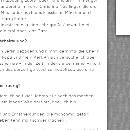
en) „Looping Louie“ oder „Affenalarm“ immer gut
 Bandbreite immens, Christine Nöstlinger, die drei
e Maus oder auch das klassische Märchenbuch
Harry Potter.
 inzwischen ja eine sehr große Auswahl, mein
nd bleibt aber Kids Case.
derbetreuung?
h Berlin gezogen und nimmt gern mal die Chefin.
 Papa und mein Kerl. An sich versuche ich aber
 ich sie – in der Zeit, in der sie bei mir ist – nicht
ch das derzeitige Wechselmodell sowieso eine
s traurig?
 dem ich seit vier Jahren nur noch das machen
 ein langer Weg dort hin, aber ich bin
n und Entscheidungen, die manchmal gefällt
Leben (erst mal) schwer machen…