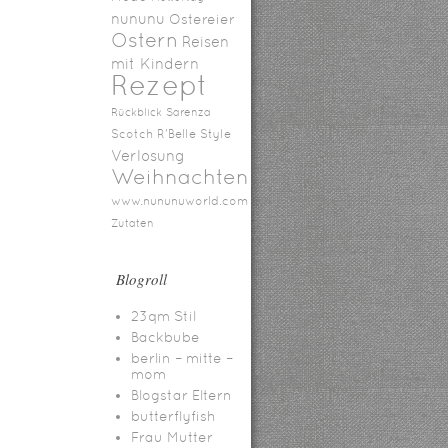
nununu
Ostereier
Ostern
Reisen
mit Kindern
Rezept
Rückblick
Sarenza
Scotch R'Belle
Style
Verlosung
Weihnachten
www.nununuworld.com
Zutaten
Blogroll
23qm Stil
Backbube
berlin – mitte –
mom
Blogstar Eltern
butterflyfish
Frau Mutter