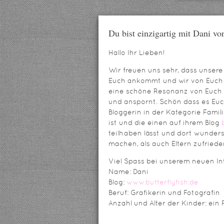
Du bist einzigartig mit Dani von
Hallo Ihr Lieben!
Wir freuen uns sehr, dass unsere 
Euch ankommt und wir von Euch r
eine schöne Resonanz von Euch 
und anspornt. Schön dass es Euch
Bloggerin in der Kategorie Fami
ist und die einen auf ihrem Blog
teilhaben lässt und dort wunders
machen, als auch Eltern zufrieden
Viel Spass bei unserem neuen Int
Name: Dani
Blog:
www.butterflyfish.de
Beruf: Grafikerin und Fotografin
Anzahl und Alter der Kinder: ein 