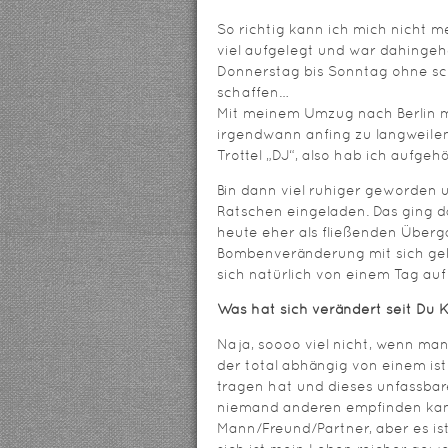
So richtig kann ich mich nicht m
viel aufgelegt und war dahinge
Donnerstag bis Sonntag ohne sc
schaffen…
Mit meinem Umzug nach Berlin m
irgendwann anfing zu langweilen
Trottel „DJ“, also hab ich aufge
Bin dann viel ruhiger geworden 
Ratschen eingeladen. Das ging d
heute eher als fließenden Überga
Bombenveränderung mit sich geb
sich natürlich von einem Tag au
Was hat sich verändert seit Du 
Naja, soooo viel nicht, wenn man
der total abhängig von einem is
tragen hat und dieses unfassbare
niemand anderen empfinden kann
Mann/Freund/Partner, aber es ist 