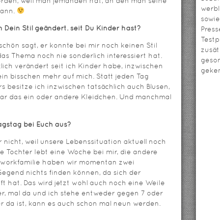
orden, weil man jemanden hat, an den man seine
werbl
kann.
sowie
ch Dein Stil geändert. seit Du Kinder hast?
Press
Testp
schön sagt, er konnte bei mir noch keinen Stil
zusät
as Thema noch nie sonderlich interessiert hat.
geso
klich verändert seit ich Kinder habe, inzwischen
geken
ein bisschen mehr auf mich. Statt jeden Tag
 besitze ich inzwischen tatsächlich auch Blusen,
ar das ein oder andere Kleidchen. Und manchmal
agstag bei Euch aus?
r nicht, weil unsere Lebenssituation aktuell noch
e Tochter lebt eine Woche bei mir, die andere
chworkfamilie haben wir momentan zwei
Gegend nichts finden können, da sich der
 hat. Das wird jetzt wohl auch noch eine Weile
ier, mal da und ich stehe entweder gegen 7 oder
r da ist, kann es auch schon mal neun werden.