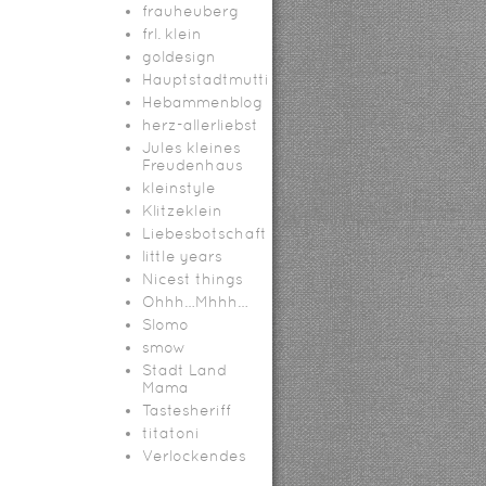
frauheuberg
frl. klein
goldesign
Hauptstadtmutti
Hebammenblog
herz-allerliebst
Jules kleines
Freudenhaus
kleinstyle
Klitzeklein
Liebesbotschaft
little years
Nicest things
Ohhh…Mhhh…
Slomo
smow
Stadt Land
Mama
Tastesheriff
titatoni
Verlockendes