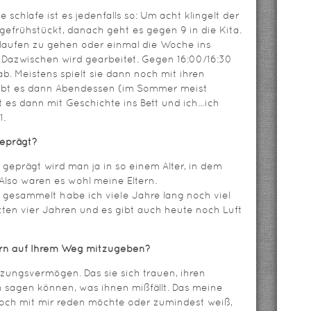
schlafe ist es jedenfalls so: Um acht klingelt der
efrühstückt, danach geht es gegen 9 in die Kita.
laufen zu gehen oder einmal die Woche ins
s. Dazwischen wird gearbeitet. Gegen 16:00/16:30
ab. Meistens spielt sie dann noch mit ihren
gibt es dann Abendessen (im Sommer meist
t es dann mit Geschichte ins Bett und ich…ich
1.
eprägt?
 geprägt wird man ja in so einem Alter, in dem
lso waren es wohl meine Eltern.
gesammelt habe ich viele Jahre lang noch viel
zten vier Jahren und es gibt auch heute noch Luft
ern auf Ihrem Weg mitzugeben?
tzungsvermögen. Das sie sich trauen, ihren
sagen können, was ihnen mißfällt. Das meine
och mit mir reden möchte oder zumindest weiß,