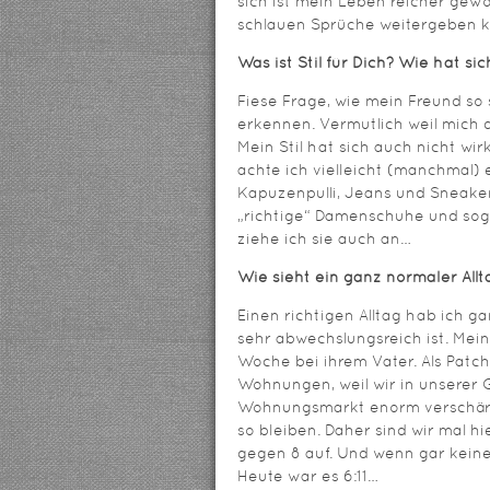
sich ist mein Leben reicher gew
schlauen Sprüche weitergeben 
Was ist Stil für Dich? Wie hat si
Fiese Frage, wie mein Freund so 
erkennen. Vermutlich weil mich d
Mein Stil hat sich auch nicht wir
achte ich vielleicht (manchmal) 
Kapuzenpulli, Jeans und Sneakers
„richtige“ Damenschuhe und sog
ziehe ich sie auch an…
Wie sieht ein ganz normaler Allt
Einen richtigen Alltag hab ich ga
sehr abwechslungsreich ist. Mein
Woche bei ihrem Vater. Als Pat
Wohnungen, weil wir in unserer 
Wohnungsmarkt enorm verschärft
so bleiben. Daher sind wir mal h
gegen 8 auf. Und wenn gar keine
Heute war es 6:11…