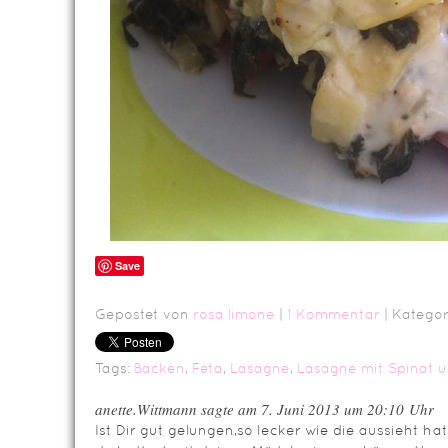
Save
Gepostet von
rosa limone
|
1 Kommentar
| Kategor
Tags:
Backen
,
Feta
,
Lasagne
,
Lasagne mit Spinat 
anette.Wittmann sagte am 7. Juni 2013 um 20:10 Uhr
Ist Dir gut gelungen,so lecker wie die aussieht h