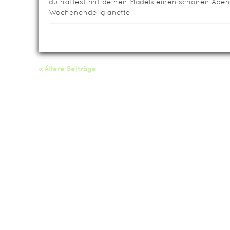
du hattest mit deinen Mädels einen schönen Abe
Wochenende lg anette
« Ältere Beiträge
Da
Impressum