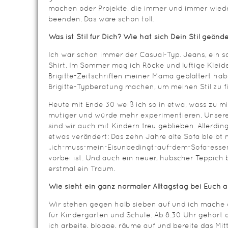
machen oder Projekte, die immer und immer wied
beenden. Das wäre schon toll.
Was ist Stil für Dich? Wie hat sich Dein Stil geänd
Ich war schon immer der Casual-Typ. Jeans, ein s
Shirt. Im Sommer mag ich Röcke und luftige Kleider
Brigitte-Zeitschriften meiner Mama geblättert hab
Brigitte-Typberatung machen, um meinen Stil zu f
Heute mit Ende 30 weiß ich so in etwa, wass zu mi
mutiger und würde mehr experimentieren. Unsere
sind wir auch mit Kindern treu geblieben. Allerdin
etwas verändert: Das zehn Jahre alte Sofa bleibt n
„ich-muss-mein-Eisunbedingt-auf-dem-Sofa-essen
vorbei ist. Und auch ein neuer, hübscher Teppich
erstmal ein Traum.
Wie sieht ein ganz normaler Alltagstag bei Euch 
Wir stehen gegen halb sieben auf und ich mache d
für Kindergarten und Schule. Ab 8.30 Uhr gehört 
ich arbeite, blogge, räume auf und bereite das Mi