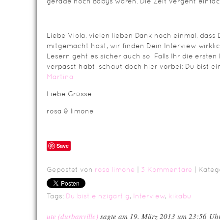
gerade noch Babys waren. Die Zeit vergeht einfach
Liebe Viola, vielen lieben Dank noch einmal, dass
mitgemacht hast, wir finden Dein Interview wirkli
Lesern geht es sicher auch so! Falls Ihr die erste
verpasst habt, schaut doch hier vorbei: Du bist e
Martina
Liebe Grüsse
rosa & limone
Save
Gepostet von
rosa limone
|
3 Kommentare
| Kateg
Tags:
Du bist einzigartig
,
Interview
,
kikabu
ute (durbanville)
sagte am 19. März 2013 um 23:56 Uh