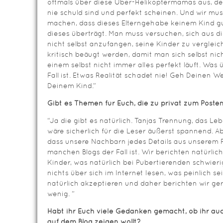
oftmals über diese Über-Helikoptermamas aus, de
nie schuld sind und perfekt scheinen. Und wir mu
machen, dass dieses Elterngehabe keinem Kind gut
dieses überträgt. Man muss versuchen, sich aus di
nicht selbst anzufangen, seine Kinder zu vergleich
kritisch beäugt werden, damit man sich selbst nich
einem selbst nicht immer alles perfekt läuft. Was
Fall ist. Etwas Realität schadet nie! Geh Deinen We
Deinem Kind.”
Gibt es Themen für Euch, die zu privat zum Posten
“Ja die gibt es natürlich. Tanjas Trennung, das Le
wäre sicherlich für die Leser äußerst spannend. Ab
dass unsere Nachbarn jedes Details aus unserem P
manchen Blogs der Fall ist. Wir berichten natürli
Kinder, was natürlich bei Pubertierenden schwieri
nichts über sich im Internet lesen, was peinlich 
natürlich akzeptieren und daher berichten wir ge
wenig. ”
Habt ihr Euch viele Gedanken gemacht, ob ihr auc
auf dem Blog zeigen wollt?