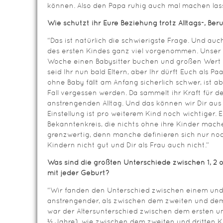
können. Also den Papa ruhig auch mal machen las
Wie schützt ihr Eure Beziehung trotz Alltags-, Ber
“Das ist natürlich die schwierigste Frage. Und au
des ersten Kindes ganz viel vorgenommen. Unser T
Woche einen Babysitter buchen und großen Wert a
seid Ihr nun bald Eltern, aber Ihr dürft Euch als Pa
ohne Baby fällt am Anfang sicherlich schwer, ist a
Fall vergessen werden. Da sammelt ihr Kraft für d
anstrengenden Alltag. Und das können wir Dir aus
Einstellung ist pro weiterem Kind noch wichtiger. 
Bekanntenkreis, die nichts ohne ihre Kinder mache
grenzwertig, denn manche definieren sich nur noc
Kindern nicht gut und Dir als Frau auch nicht.”
Was sind die größten Unterschiede zwischen 1, 2 
mit jeder Geburt?
“Wir fanden den Unterschied zwischen einem und 
anstrengender, als zwischen dem zweiten und dem 
war der Altersunterschied zwischen dem ersten un
½ Jahre), wie zwischen dem zweiten und dritten K