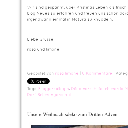
Wir sind gespannt, über Kristinas Leben als fris
Blog Neues zu erfahren und freuen uns schon darau
irgendwann einmal in Natura zu knuddeln.
Liebe Grüsse.
rosa und limone
Gepostet von
rosa limone
|
0 Kommentare
| Kateg
Tags:
Bloggerkollegin
,
Dänemark
,
Hilfe ich werde
Dorf
,
Schwangerschaft
Unsere Weihnachtsdeko zum Dritten Advent