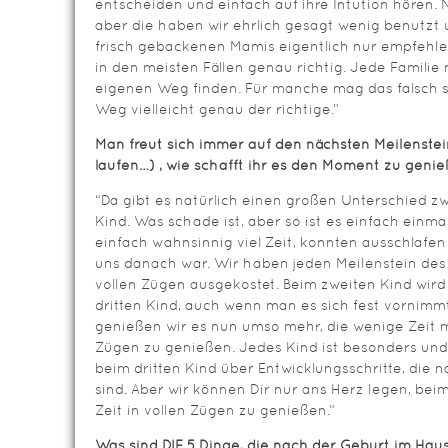
entscheiden und einfach auf ihre Intution hören. N
aber die haben wir ehrlich gesagt wenig benutzt
frisch gebackenen Mamis eigentlich nur empfehlen: 
in den meisten Fällen genau richtig. Jede Familie 
eigenen Weg finden. Für manche mag das falsch sei
Weg vielleicht genau der richtige.”
Man freut sich immer auf den nächsten Meilenstein
laufen…) , wie schafft ihr es den Moment zu geni
“Da gibt es natürlich einen großen Unterschied z
Kind. Was schade ist, aber so ist es einfach einma
einfach wahnsinnig viel Zeit, konnten ausschlafe
uns danach war. Wir haben jeden Meilenstein des
vollen Zügen ausgekostet. Beim zweiten Kind wir
dritten Kind, auch wenn man es sich fest vornimmt,
genießen wir es nun umso mehr, die wenige Zeit m
Zügen zu genießen. Jedes Kind ist besonders und 
beim dritten Kind über Entwicklungsschritte, die 
sind. Aber wir können Dir nur ans Herz legen, be
Zeit in vollen Zügen zu genießen.”
Was sind DIE 5 Dinge, die nach der Geburt im Haus