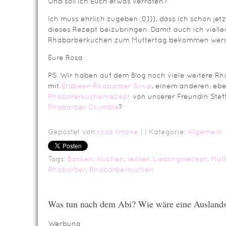
Und soll ich Euch etwas verraten?
Ich muss ehrlich zugeben ;0))), dass ich schon jet
dieses Rezept beizubringen. Damit auch ich viell
Rhabarberkuchen zum Muttertag bekommen wer
Eure Rosa
PS: Wir haben auf dem Blog noch viele weitere R
mit
Erdbeer-Rhabarber Sirup
, einem anderen, ebe
Rhabarerkuchenrezept
von unserer Freundin Stef
Rhabarber Crumble
?
Gepostet von
rosa limone
|
| Kategorie:
Allgemein
Tags:
Backen
,
Kuchen
,
lecker
,
Lieblingsrezept
,
Mut
Rhabarber
,
Rhabarberkuchen
Was tun nach dem Abi? Wie wäre eine Auslands
Werbung