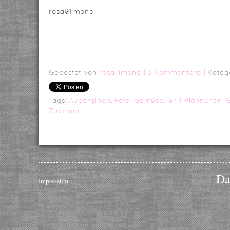
rosa&limone
Gepostet von
rosa limone
|
3 Kommentare
| Kateg
Tags:
Auberginen
,
Feta
,
Gemüse
,
Grill-Pfännchen
,
G
Zucchini
Da
Impressum