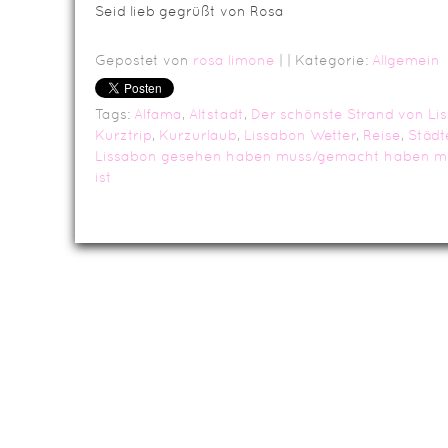
Seid lieb gegrüßt von Rosa
Gepostet von
rosa limone
|
| Kategorie:
Allgemein
Tags:
Alfama
,
Altstadt
,
Der schönste Strand von Li
Kurztrip
,
Kurzurlaub
,
Lissabon Wetter
,
Reise
,
Städt
Lissabon gesehen haben muss/gemacht haben m
ist
Da
Impressum