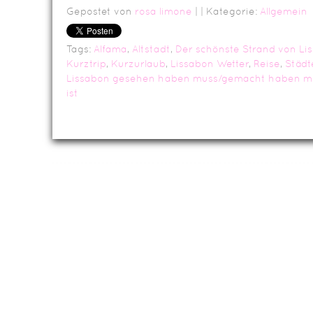
Gepostet von
rosa limone
|
| Kategorie:
Allgemein
Tags:
Alfama
,
Altstadt
,
Der schönste Strand von Li
Kurztrip
,
Kurzurlaub
,
Lissabon Wetter
,
Reise
,
Städt
Lissabon gesehen haben muss/gemacht haben m
ist
Da
Impressum