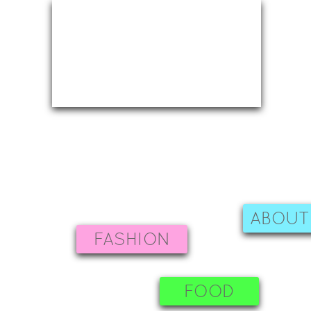
ABOUT
FASHION
FOOD