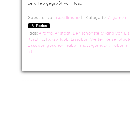
Seid lieb gegrüßt von Rosa
Gepostet von
rosa limone
|
| Kategorie:
Allgemein
Tags:
Alfama
,
Altstadt
,
Der schönste Strand von Li
Kurztrip
,
Kurzurlaub
,
Lissabon Wetter
,
Reise
,
Städt
Lissabon gesehen haben muss/gemacht haben m
ist
Da
Impressum