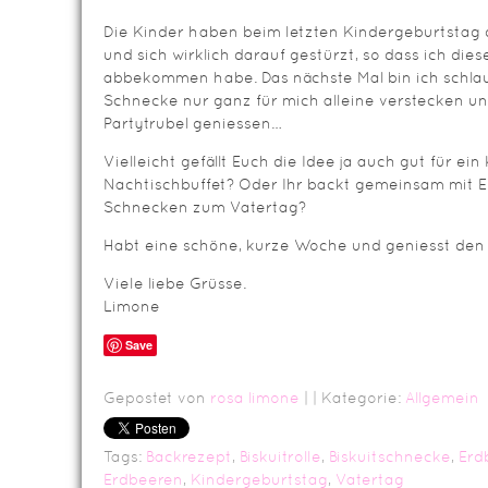
Die Kinder haben beim letzten Kindergeburtstag d
und sich wirklich darauf gestürzt, so dass ich dies
abbekommen habe. Das nächste Mal bin ich schlau
Schnecke nur ganz für mich alleine verstecken u
Partytrubel geniessen…
Vielleicht gefällt Euch die Idee ja auch gut für ei
Nachtischbuffet? Oder Ihr backt gemeinsam mit E
Schnecken zum Vatertag?
Habt eine schöne, kurze Woche und geniesst den 
Viele liebe Grüsse.
Limone
Save
Gepostet von
rosa limone
|
| Kategorie:
Allgemein
Tags:
Backrezept
,
Biskuitrolle
,
Biskuitschnecke
,
Erd
Erdbeeren
,
Kindergeburtstag
,
Vatertag