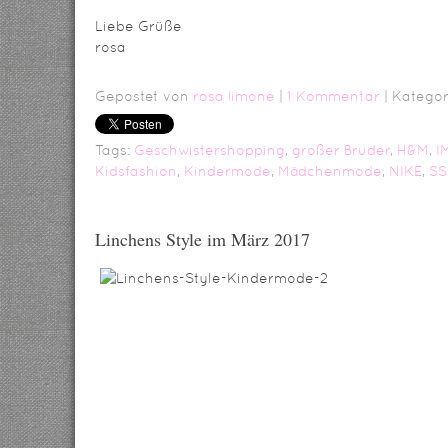
Liebe Grüße
rosa
Gepostet von
rosa limone
|
1 Kommentar
| Kategor
Tags:
Geschwistershopping
,
großer Bruder
,
H&M
,
I
Kidsfashion
,
Kindermode
,
Mädchenmode
,
NIKE
,
SS
Linchens Style im März 2017