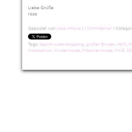
Liebe Grüße
rosa
Gepostet von
rosa limone
|
1 Kommentar
| Kategor
Tags:
Geschwistershopping
,
großer Bruder
,
H&M
,
I
Kidsfashion
,
Kindermode
,
Mädchenmode
,
NIKE
,
SS
Da
Impressum