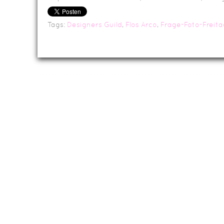
Tags:
Designers Guild
,
Flos Arco
,
Frage-Foto-Freita
Da
Impressum