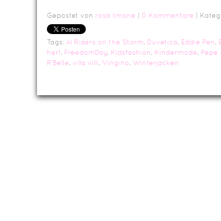
Gepostet von
rosa limone
|
0 Kommentare
| Kateg
Tags:
Al Riders on the Storm
,
Duvetica
,
Eddie Pen
,
her!
,
FreedomDay
,
Kidsfashion
,
Kindermode
,
Pepe 
R'Belle
,
villa villi
,
Vingino
,
Winterjacken
Da
Impressum