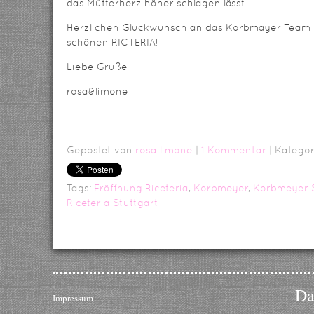
das Mütterherz höher schlagen lässt.
Herzlichen Glückwunsch an das Korbmayer Team u
schönen RICTERIA!
Liebe Grüße
rosa&limone
Gepostet von
rosa limone
|
1 Kommentar
| Kategor
Tags:
Eröffnung Riceteria
,
Korbmeyer
,
Korbmeyer S
Riceteria Stuttgart
Da
Impressum