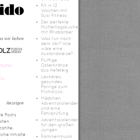
Fit in 12
Wochen mit
Susi Fitness
Der perfekte
Muttertagskuchen
mit Rhabarber
s wir lieben
Was tun nach
dem Abi? Wie
wäre eine
Auslandsreise?
Fluffige
Osterkränze
aus Hefeteig
Leckeres,
gesundes
Porrige zum
Frühstück
Mädchen
Anzeigen
Adventskalender
und eine
Fahrprüfung
e Posts
Adventskalender
lten
für den großen
ahlte,
Jungen
iche Inhalte
Familienmusik