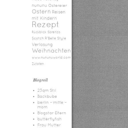
nununu
Ostereier
Ostern
Reisen
mit Kindern
Rezept
Rückblick
Sarenza
Scotch R'Belle
Style
Verlosung
Weihnachten
www.nununuworld.com
Zutaten
Blogroll
23qm Stil
Backbube
berlin – mitte –
mom
Blogstar Eltern
butterflyfish
Frau Mutter