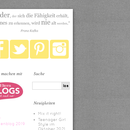
 machen mit
Suche
Neuigkeiten
Mix it right!
Teenager Girl
Style im
Oktober 2021