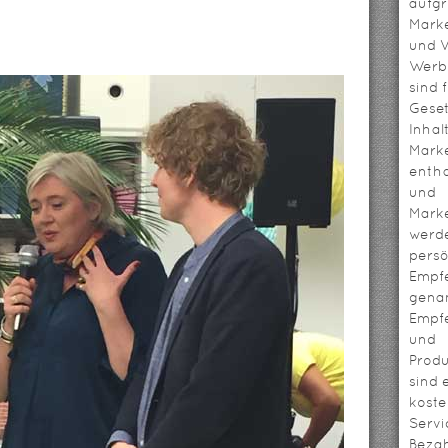
aufg
Mark
und V
Werbl
sind 
Geset
Inhal
Mark
entha
und
Mark
werd
persö
Empf
genan
Empf
und
Prod
sind 
koste
Servi
Bezah