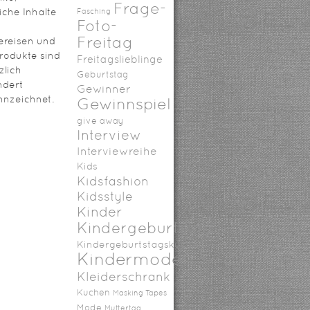
Frage-
iche Inhalte
Fasching
Foto-
Freitag
ereisen und
rodukte sind
Freitagslieblinge
zlich
Geburtstag
ndert
Gewinner
nzeichnet.
Gewinnspiel
give away
Interview
Interviewreihe
Kids
Kidsfashion
Kidsstyle
Kinder
Kindergeburtstag
Kindergeburtstagskuchen
Kindermode
Kleiderschrank
Kuchen
Masking Tapes
Mode
Muttertag