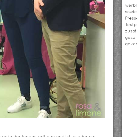
werbl
sowie
Press
Testp
zusät
geso
geken
 es in der Innenstadt nun endlich wieder ein