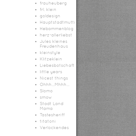
frauheuberg
frl. klein
goldesign
Hauptstadtmutti
Hebammenblog
herz-allerliebst
Jules kleines
Freudenhaus
kleinstyle
Klitzeklein
Liebesbotschaft
little years
Nicest things
Ohhh…Mhhh…
Slomo
smow
Stadt Land
Mama
Tastesheriff
titatoni
Verlockendes