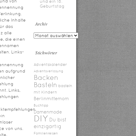
rund von
und ein 18.
Geburtstag
ennennung
erlinkung.
iche Inhalte
Archiv
für das
z alle
te, die einen
ennamen
lten. Links-
Stichwörter
ennennung
Adventskalender
en aufgrund
Adventsverlosung
Backen
nlicher
Basteln
ehlung
basteln
nt. Links,
mit Kindern
ehlungen
Berlinmittemom
Buchtipp
uktempfehlungen
Damenmode
ein
DIY
Du bist
nloser
einzigartig
ce von uns.
Familienreisen
lte,