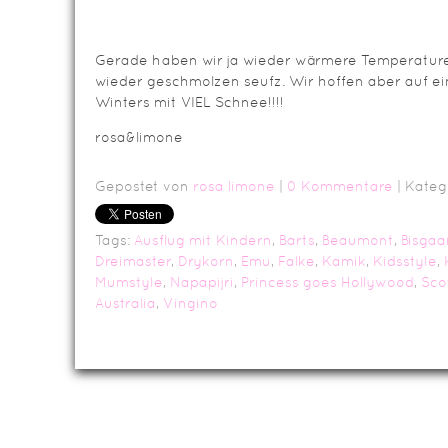
Gerade haben wir ja wieder wärmere Temperature
wieder geschmolzen seufz. Wir hoffen aber auf e
Winters mit VIEL Schnee!!!!
rosa&limone
Gepostet von
rosa limone
|
0 Kommentare
| Kateg
Tags:
Ausflug mit Kindern
,
Barts
,
Beaumont
,
Bisgaa
Dreimaster
,
Drykorn
,
Emu
,
Falke
,
Kamik
,
Kidsstyle
,
Mumstyle
,
Napapijri
,
Princess goes Hollywood
,
Sco
Australia
,
Vingino
Da
Impressum