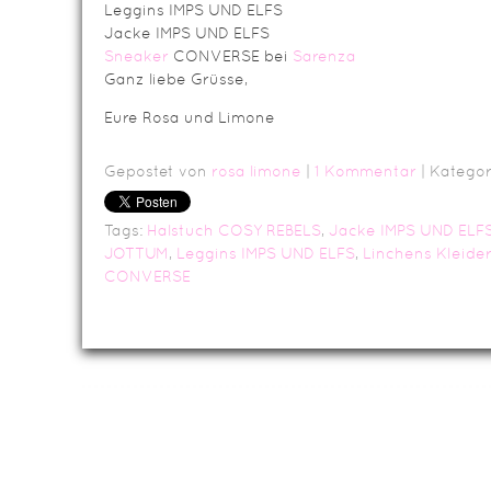
Leggins IMPS UND ELFS
Jacke IMPS UND ELFS
Sneaker
CONVERSE bei
Sarenza
Ganz liebe Grüsse,
Eure Rosa und Limone
Gepostet von
rosa limone
|
1 Kommentar
| Kategor
Tags:
Halstuch COSY REBELS
,
Jacke IMPS UND ELF
JOTTUM
,
Leggins IMPS UND ELFS
,
Linchens Kleide
CONVERSE
Da
Impressum