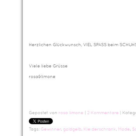
Herzlichen Glückwunsch, VIEL SPASS beim SCHUHSHOPPIN
Viele liebe Grüsse
rosa&limone
Gepostet von
rosa limone
|
2 Kommentare
| Kateg
Tags:
Gewinner
,
goldgelb
,
Kleiderschrank
,
Mode
,
S