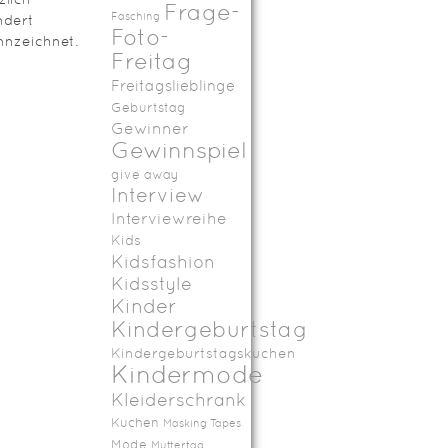
Frage-
Fasching
ndert
Foto-
nzeichnet.
Freitag
Freitagslieblinge
Geburtstag
Gewinner
Gewinnspiel
give away
Interview
Interviewreihe
Kids
Kidsfashion
Kidsstyle
Kinder
Kindergeburtstag
Kindergeburtstagskuchen
Kindermode
Kleiderschrank
Kuchen
Masking Tapes
Mode
Muttertag