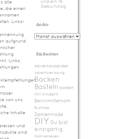
und ein 18.
z alle
Geburtstag
te, die einen
ennamen
lten. Links-
Archiv
ennennung
en aufgrund
nlicher
Stichwörter
ehlung
nt. Links,
Adventskalender
ehlungen
Adventsverlosung
Backen
uktempfehlungen
Basteln
ein
basteln
nloser
mit Kindern
ce von uns.
Berlinmittemom
lte,
Buchtipp
iche Inhalte
Damenmode
DIY
Du bist
ereisen und
einzigartig
rodukte sind
Familienreisen
zlich