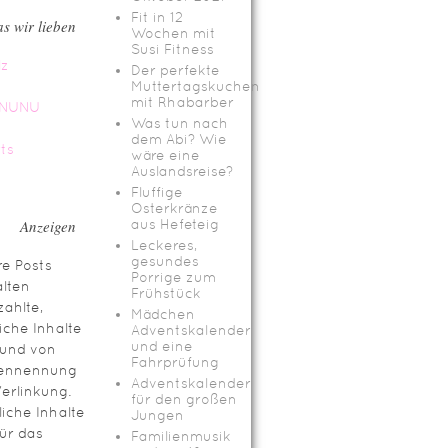
Fit in 12
s wir lieben
Wochen mit
Susi Fitness
Der perfekte
Muttertagskuchen
mit Rhabarber
Was tun nach
dem Abi? Wie
wäre eine
Auslandsreise?
Fluffige
Osterkränze
Anzeigen
aus Hefeteig
Leckeres,
gesundes
e Posts
Porrige zum
lten
Frühstück
ahlte,
Mädchen
iche Inhalte
Adventskalender
und eine
rund von
Fahrprüfung
ennennung
Adventskalender
erlinkung.
für den großen
iche Inhalte
Jungen
für das
Familienmusik