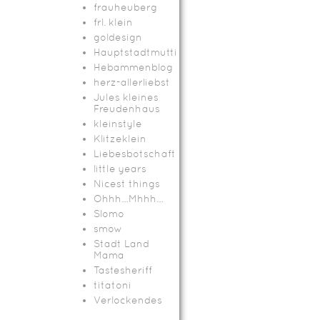
frauheuberg
frl. klein
goldesign
Hauptstadtmutti
Hebammenblog
herz-allerliebst
Jules kleines
Freudenhaus
kleinstyle
Klitzeklein
Liebesbotschaft
little years
Nicest things
Ohhh…Mhhh…
Slomo
smow
Stadt Land
Mama
Tastesheriff
titatoni
Verlockendes