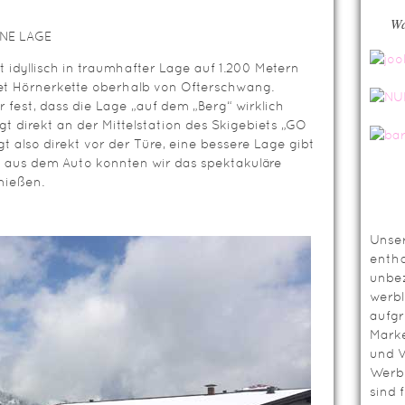
Wa
NE LAGE
t idyllisch in traumhafter Lage auf 1.200 Metern
t Hörnerkette oberhalb von Ofterschwang.
ir fest, dass die Lage „auf dem „Berg“ wirklich
egt direkt an der Mittelstation des Skigebiets „GO
t also direkt vor der Türe, eine bessere Lage gibt
en aus dem Auto konnten wir das spektakuläre
nießen.
Unser
entha
unbez
werbl
aufg
Mark
und V
Werbl
sind 