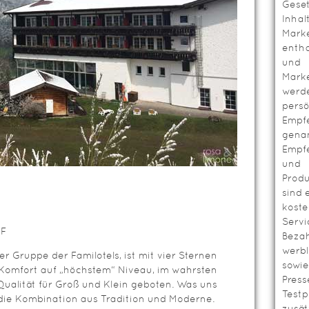
Geset
Inhal
Mark
entha
und
Mark
werd
persö
Empf
genan
Empf
und
Prod
sind 
koste
Servi
OF
Bezah
werbl
r Gruppe der Familotels, ist mit vier Sternen
sowie
 Komfort auf „höchstem“ Niveau, im wahrsten
Press
Qualität für Groß und Klein geboten. Was uns
Testp
die Kombination aus Tradition und Moderne.
zusät