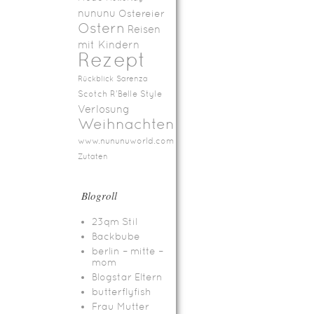
nununu
Ostereier
Ostern
Reisen
mit Kindern
Rezept
Rückblick
Sarenza
Scotch R'Belle
Style
Verlosung
Weihnachten
www.nununuworld.com
Zutaten
Blogroll
23qm Stil
Backbube
berlin – mitte –
mom
Blogstar Eltern
butterflyfish
Frau Mutter