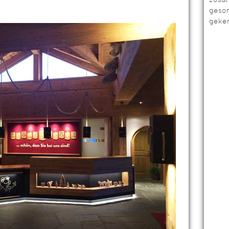
geso
geken