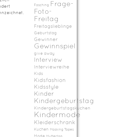
Frage-
Fasching
ndert
Foto-
nzeichnet.
Freitag
Freitagslieblinge
Geburtstag
Gewinner
Gewinnspiel
give away
Interview
Interviewreihe
Kids
Kidsfashion
Kidsstyle
Kinder
Kindergeburtstag
Kindergeburtstagskuchen
Kindermode
Kleiderschrank
Kuchen
Masking Tapes
Mode
Muttertag