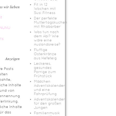
Fit in 12
s wir lieben
Wochen mit
Susi Fitness
Der perfekte
Muttertagskuchen
mit Rhabarber
Was tun nach
dem Abi? Wie
wäre eine
Auslandsreise?
Fluffige
Osterkränze
Anzeigen
aus Hefeteig
Leckeres,
gesundes
e Posts
Porrige zum
lten
Frühstück
ahlte,
Mädchen
iche Inhalte
Adventskalender
und eine
rund von
Fahrprüfung
ennennung
Adventskalender
erlinkung.
für den großen
iche Inhalte
Jungen
für das
Familienmusik