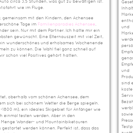
Auto circa 3,5 Stunden, was gut zu bewältigen ist.
Geset
tofahrt wie im Fluge.
Inhal
Mark
hr, gemeinsam mit den Kindern, den Achensee
entha
erschöne Tage im
Familienparadies Achensee
.
und
nder sein. Nur mit dem Partner. Ich hatte mir ein
Mark
ten gewünscht. Eine Elternauszeit mit viel Zeit,
werd
te ein wunderschönes und erholsames Wochenende
persö
meln zu können. Die Wahl fiel ganz schnell auf
Empf
ir schon viel Positives gehört hatten.
genan
Empf
und
Prod
sind 
koste
Servi
bettet, oberhalb vom schönen Achensee, dem
Bezah
dem sich bei schönem Wetter die Berge spiegeln.
werbl
-1800 m), ein ideales Skigebiet für Anfänger wie
sowie
uch einmal testen werden. Aber in den
Press
Menge Wander- und Mountainbiketouren
Testp
 gestartet werden können. Perfekt ist, dass das
zusät