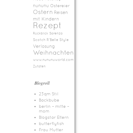
nununu
Ostereier
Ostern
Reisen
mit Kindern
Rezept
Rückblick
Sarenza
Scotch R'Belle
Style
Verlosung
Weihnachten
www.nununuworld.com
Zutaten
Blogroll
23qm Stil
Backbube
berlin – mitte –
mom
Blogstar Eltern
butterflyfish
Frau Mutter