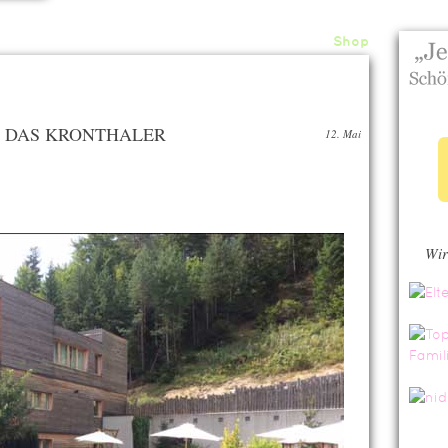
Home
About
Archiv
Shop
ce: DAS KRONTHALER
12. Mai
Wir