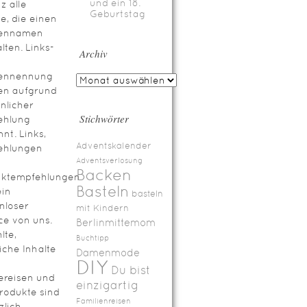
und ein 18.
z alle
Geburtstag
te, die einen
ennamen
lten. Links-
Archiv
ennennung
en aufgrund
nlicher
Stichwörter
ehlung
nt. Links,
Adventskalender
ehlungen
Adventsverlosung
Backen
uktempfehlungen
Basteln
ein
basteln
nloser
mit Kindern
ce von uns.
Berlinmittemom
lte,
Buchtipp
iche Inhalte
Damenmode
DIY
Du bist
ereisen und
einzigartig
rodukte sind
Familienreisen
zlich