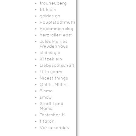
frauheuberg
frl. klein
goldesign
Hauptstadtmutti
Hebammenblog
herz-allerliebst
Jules kleines
Freudenhaus
kleinstyle
Klitzeklein
Liebesbotschaft
little years
Nicest things
Ohhh…Mhhh…
Slomo
smow
Stadt Land
Mama
Tastesheriff
titatoni
Verlockendes