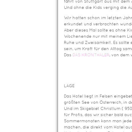
fährt von Stuttgart aus mit dem 
Und ohne die Kids verging die Au
Wir hatten schon im letzten Ja
erkundet und verbrachten wund
Aber dieses Mal sollte es ohne Ki
Wochenende nur mit meinem Liebs
Ruhe und Zweisamkeit. Es soll
sein, um Kraft für den Alltag sam
Das
DAS KRONTHALER
, von dem w
LAGE
Das Hotel liegt in Felsen einge
größten See von Österreich, in 
Und im Skigebiet Christlum ( 950
für Profis, das wir sicher bald a
Sommermonaten kann man jede 
machen, die direkt vom Hotel aus