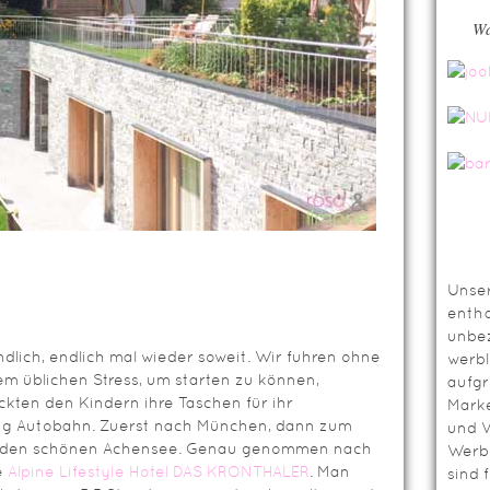
Wa
Unser
entha
unbez
dlich, endlich mal wieder soweit. Wir fuhren ohne
werbl
m üblichen Stress, um starten zu können,
aufg
ckten den Kindern ihre Taschen für ihr
Mark
g Autobahn. Zuerst nach München, dann zum
und V
an den schönen Achensee. Genau genommen nach
Werbl
e
Alpine Lifestyle Hotel DAS KRONTHALER
. Man
sind 