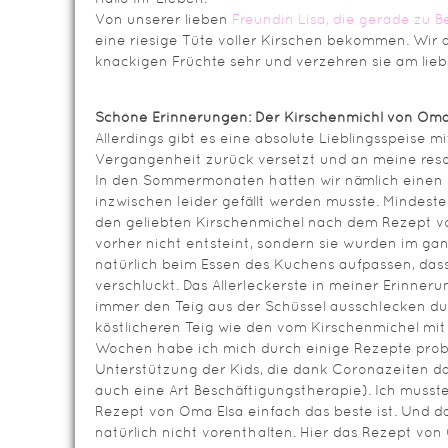
Von unserer lieben
Freundin Lisa, die gerade zu 
eine riesige Tüte voller Kirschen bekommen. Wir a
knackigen Früchte sehr und verzehren sie am lieb
Schöne Erinnerungen: Der Kirschenmichl von Oma
Allerdings gibt es eine absolute Lieblingsspeise mi
Vergangenheit zurück versetzt und an meine resol
In den Sommermonaten hatten wir nämlich einen 
inzwischen leider gefällt werden musste. Mindest
den geliebten Kirschenmichel nach dem Rezept v
vorher nicht entsteint, sondern sie wurden im ga
natürlich beim Essen des Kuchens aufpassen, dass
verschluckt. Das Allerleckerste in meiner Erinneru
immer den Teig aus der Schüssel ausschlecken dur
köstlicheren Teig wie den vom Kirschenmichel mit g
Wochen habe ich mich durch einige Rezepte probie
Unterstützung der Kids, die dank Coronazeiten da
auch eine Art Beschäftigungstherapie). Ich musste 
Rezept von Oma Elsa einfach das beste ist. Und d
natürlich nicht vorenthalten. Hier das Rezept von