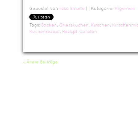
Gepostet von
rosa limone
|
| Kategorie:
Allgemein
Tags:
Backen
,
Griesskuchen
,
Kirschen
,
Kirschenmic
Kuchenrezept
,
Rezept
,
Zutaten
« Ältere Beiträge
Da
Impressum