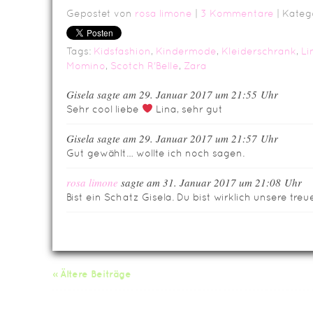
Gepostet von
rosa limone
|
3 Kommentare
| Kateg
Tags:
Kidsfashion
,
Kindermode
,
Kleiderschrank
,
Li
Momino
,
Scotch R'Belle
,
Zara
Gisela sagte am 29. Januar 2017 um 21:55 Uhr
Sehr cool liebe
Lina, sehr gut
Gisela sagte am 29. Januar 2017 um 21:57 Uhr
Gut gewählt… wollte ich noch sagen.
rosa limone
sagte am 31. Januar 2017 um 21:08 Uhr
Bist ein Schatz Gisela. Du bist wirklich unsere treues
« Ältere Beiträge
Da