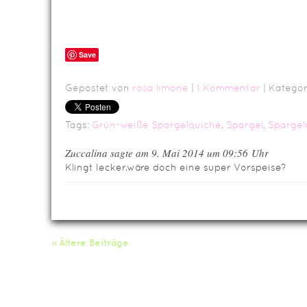
Save
Gepostet von
rosa limone
|
1 Kommentar
| Kategor
Tags:
Grün-weiße Spargelquiche
,
Spargel
,
Spargel
Zuccalina sagte am 9. Mai 2014 um 09:56 Uhr
Klingt lecker,wäre doch eine super Vorspeise?
« Ältere Beiträge
Da
Impressum