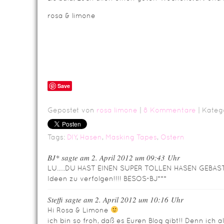
rosa & limone
Save
Gepostet von
rosa limone
|
8 Kommentare
| Kateg
Tags:
DIY
,
Hasen
,
Masking Tapes
,
Ostern
BJ* sagte am 2. April 2012 um 09:43 Uhr
LU…..DU HAST EINEN SUPER TOLLEN HASEN GEBASTE
Ideen zu verfolgen!!!! BESOS-BJ***
Steffi sagte am 2. April 2012 um 10:16 Uhr
Hi Rosa & Limone
ich bin so froh, daß es Euren Blog gibt!! Denn ich a