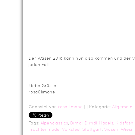
Der Wasen 2018 kann nun also kommen und der Wa
jeden Fall.
Liebe Grüsse.
rosa&limone
Gepostet von
rosa limone
|
| Kategorie:
Allgemein
Tags:
Alpenclassics
,
Dirndl
,
Dirndl-Mädels
,
Kidsfash
Trachtenmode
,
Volksfest Stuttgart
,
Wasen
,
Wiesn