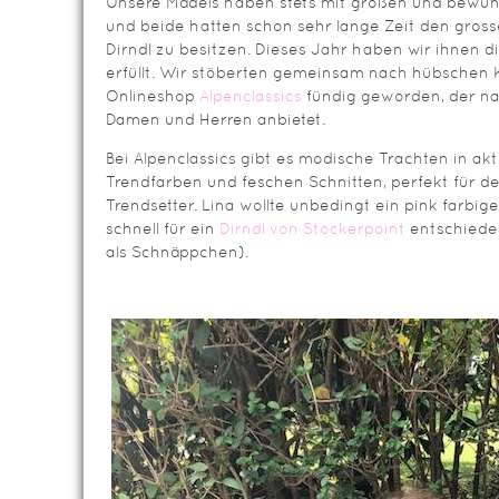
Unsere Mädels haben stets mit großen und bew
und beide hatten schon sehr lange Zeit den gros
Dirndl zu besitzen. Dieses Jahr haben wir ihnen
erfüllt. Wir stöberten gemeinsam nach hübschen 
Onlineshop
Alpenclassics
fündig geworden, der nat
Damen und Herren anbietet.
Bei Alpenclassics gibt es modische Trachten in ak
Trendfarben und feschen Schnitten, perfekt für de
Trendsetter. Lina wollte unbedingt ein pink farbige
schnell für ein
Dirndl von Stockerpoint
entschieden
als Schnäppchen).