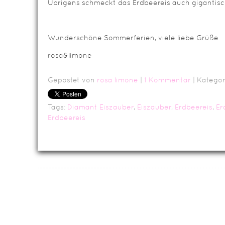
Übrigens schmeckt das Erdbeereis auch giganti
Wunderschöne Sommerferien, viele liebe Grüße
rosa&limone
Gepostet von
rosa limone
|
1 Kommentar
| Kategor
Tags:
Diamant Eiszauber
,
Eiszauber
,
Erdbeereis
,
Er
Erdbeereis
Da
Impressum