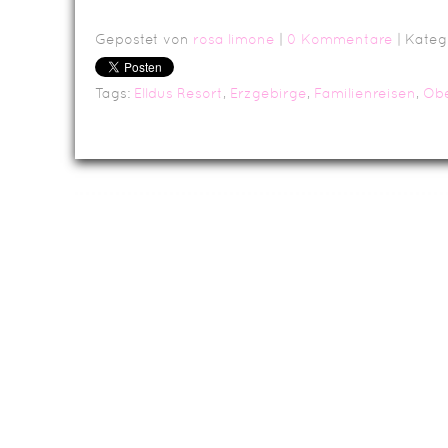
Gepostet von
rosa limone
|
0 Kommentare
| Kateg
Tags:
Elldus Resort
,
Erzgebirge
,
Familienreisen
,
Obe
Da
Impressum