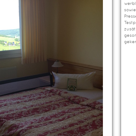
werbl
sowie
Press
Testp
zusät
geso
geken