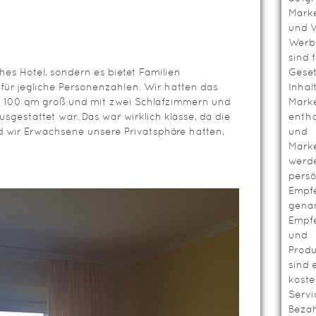
Mark
und V
Werbl
sind 
ches Hotel, sondern es bietet Familien
Geset
für jegliche Personenzahlen. Wir hatten das
Inhal
s 100 qm groß und mit zwei Schlafzimmern und
Mark
estattet war. Das war wirklich klasse, da die
entha
d wir Erwachsene unsere Privatsphäre hatten,
und
Mark
werd
persö
Empf
genan
Empf
und
Prod
sind 
koste
Servi
Bezah