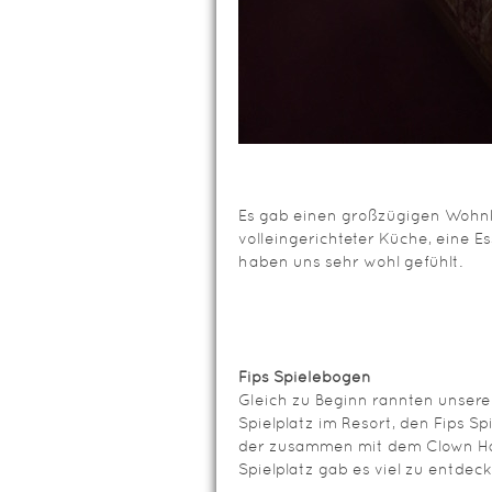
Es gab einen großzügigen Wohnb
volleingerichteter Küche, eine E
haben uns sehr wohl gefühlt.
Fips Spielebogen
Gleich zu Beginn rannten unsere
Spielplatz im Resort, den Fips Sp
der zusammen mit dem Clown Hap
Spielplatz gab es viel zu entdeck