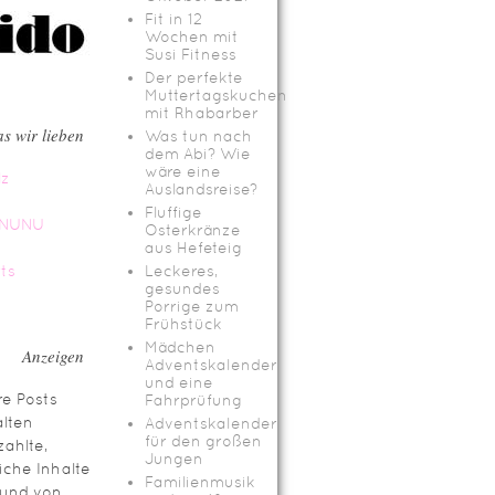
Fit in 12
Wochen mit
Susi Fitness
Der perfekte
Muttertagskuchen
mit Rhabarber
s wir lieben
Was tun nach
dem Abi? Wie
wäre eine
Auslandsreise?
Fluffige
Osterkränze
aus Hefeteig
Leckeres,
gesundes
Porrige zum
Frühstück
Mädchen
Anzeigen
Adventskalender
und eine
e Posts
Fahrprüfung
lten
Adventskalender
für den großen
ahlte,
Jungen
iche Inhalte
Familienmusik
rund von