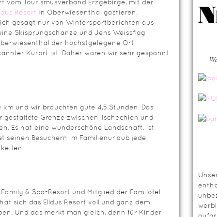
ert vom Tourismusverband Erzgebirge, mit der
ldus Resort i
n Oberwiesenthal gastieren.
ich gesagt nur von Wintersportberichten aus
seine Skisprungschanze und Jens Weissflog
 Oberwiesenthal der höchstgelegene Ort
nnter Kurort ist. Daher waren wir sehr gespannt
Wa
0 km und wir brauchten gute 4,5 Stunden. Das
ur gestaltete Grenze zwischen Tschechien und
n. Es hat eine wunderschöne Landschaft, ist
et seinen Besuchern im Familienurlaub jede
keiten.
Unser
entha
e Family & Spa-Resort und Mitglied der Familotel
unbez
 hat sich das Elldus Resort voll und ganz dem
werbl
en. Und das merkt man gleich, denn für Kinder
aufg