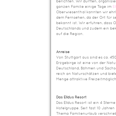
berichten. Wir durften, organisi
ganzen Familie einige Tage im
El
Oberwiesenthal kannten wir ehrl
dem Fernsehen, da der Ort für 
bekannt ist. Wir erfuhren, dass
Deutschlands und zudem ein beka
auf die Region.
Anreise
Von Stuttgart aus sind es ca. 45
Erzgebirge ist eine von der Nat
Deutschland, Böhmen und Sachse
reich an Naturschätzen und biet
Menge attraktive Freizeitmöglich
Das Elldus Resort
Das Elldus Resort ist ein 4 Stern
Hotelgruppe. Seit fast 10 Jahren
Thema Familienurlaub verschrieb