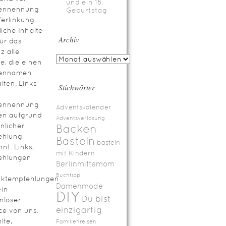
und ein 18.
ennennung
Geburtstag
erlinkung.
iche Inhalte
Archiv
für das
z alle
te, die einen
ennamen
lten. Links-
Stichwörter
ennennung
Adventskalender
en aufgrund
Adventsverlosung
nlicher
Backen
ehlung
Basteln
basteln
nt. Links,
mit Kindern
ehlungen
Berlinmittemom
Buchtipp
uktempfehlungen
Damenmode
ein
DIY
Du bist
nloser
einzigartig
ce von uns.
lte,
Familienreisen