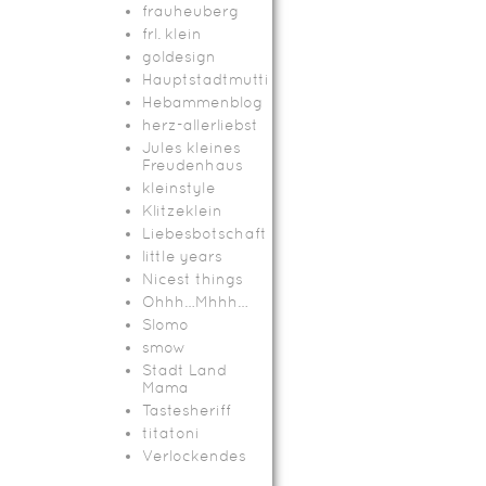
frauheuberg
frl. klein
goldesign
Hauptstadtmutti
Hebammenblog
herz-allerliebst
Jules kleines
Freudenhaus
kleinstyle
Klitzeklein
Liebesbotschaft
little years
Nicest things
Ohhh…Mhhh…
Slomo
smow
Stadt Land
Mama
Tastesheriff
titatoni
Verlockendes