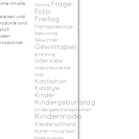
Frage-
iche Inhalte
Fasching
Foto-
ereisen und
Freitag
rodukte sind
Freitagslieblinge
zlich
Geburtstag
ndert
Gewinner
nzeichnet.
Gewinnspiel
give away
Interview
Interviewreihe
Kids
Kidsfashion
Kidsstyle
Kinder
Kindergeburtstag
Kindergeburtstagskuchen
Kindermode
Kleiderschrank
Kuchen
Masking Tapes
Mode
Muttertag