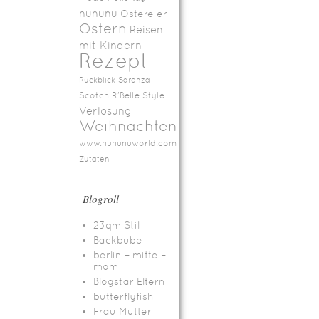
nununu
Ostereier
Ostern
Reisen
mit Kindern
Rezept
Rückblick
Sarenza
Scotch R'Belle
Style
Verlosung
Weihnachten
www.nununuworld.com
Zutaten
Blogroll
23qm Stil
Backbube
berlin – mitte –
mom
Blogstar Eltern
butterflyfish
Frau Mutter