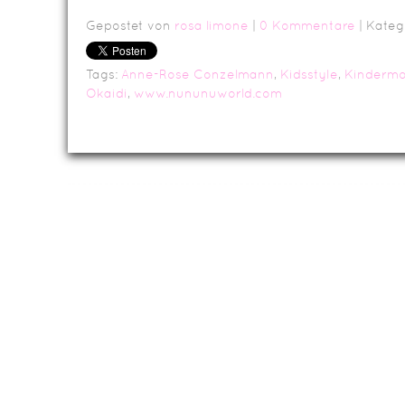
Gepostet von
rosa limone
|
0 Kommentare
| Kateg
Tags:
Anne-Rose Conzelmann
,
Kidsstyle
,
Kinderm
Okaidi
,
www.nununuworld.com
Da
Impressum