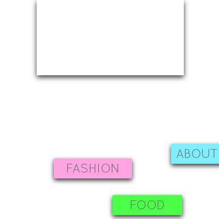
ABOUT
FASHION
FOOD