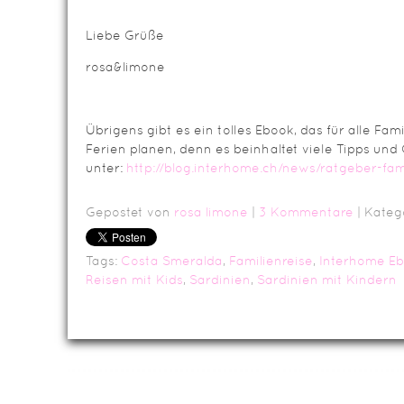
Liebe Grüße
rosa&limone
Übrigens gibt es ein tolles Ebook, das für alle Famil
Ferien planen, denn es beinhaltet viele Tipps und C
unter:
http://blog.interhome.ch/news/ratgeber-fam
Gepostet von
rosa limone
|
3 Kommentare
| Kateg
Tags:
Costa Smeralda
,
Familienreise
,
Interhome E
Reisen mit Kids
,
Sardinien
,
Sardinien mit Kindern
Da
Impressum