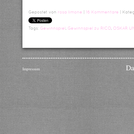
Gepostet von
rosa limone
|
16 Kommentare
| Kate
Tags:
Gewinnspiel
,
Gewinnspiel zu RICO
,
OSKAR UN
Da
Impressum