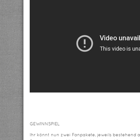
GEWINNSPIEL
Ihr könnt nun zwei Fanpakete, jeweils bestehend a