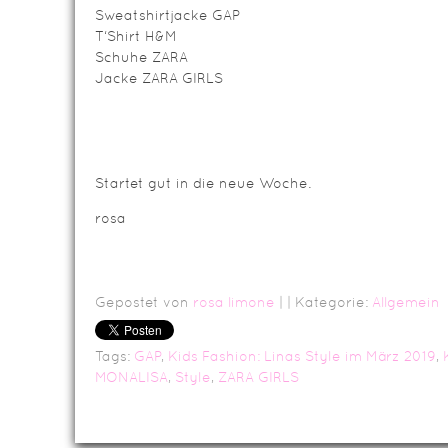
Sweatshirtjacke GAP
T‘Shirt H&M
Schuhe ZARA
Jacke ZARA GIRLS
Startet gut in die neue Woche.
rosa
Gepostet von
rosa limone
|
| Kategorie:
Allgemein
Tags:
GAP
,
Kids Fashion: Linas Style im März 2019
,
MONALISA
,
Style
,
ZARA GIRLS