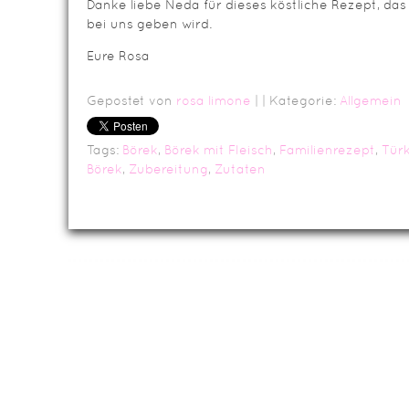
Danke liebe Neda für dieses köstliche Rezept, das
bei uns geben wird.
Eure Rosa
Gepostet von
rosa limone
|
| Kategorie:
Allgemein
Tags:
Börek
,
Börek mit Fleisch
,
Familienrezept
,
Tür
Börek
,
Zubereitung
,
Zutaten
Da
Impressum