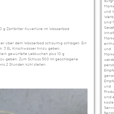
aufg
Mark
und V
Werbl
sind 
Geset
60 g Zartbitter Kuvertüre im Wasserbad
Inhal
Mark
ucker über dem Wasserbad schaumig schlagen. Ein
entha
en. 3 EL Kirschwasser hinzu geben.
und
Klein gewürfelte Lebkuchen plus 10 g
Mark
zu geben. Zum Schluss 500 ml geschlagene
werd
s 2 Stunden kühl stellen.
persö
Empf
genan
Empf
und
Prod
sind 
koste
Servi
Bezah