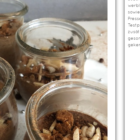
werbl
sowie
Press
Testp
zusät
geso
geken