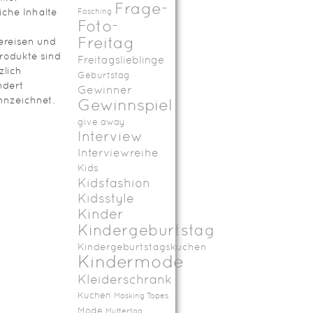
Frage-
iche Inhalte
Fasching
Foto-
Freitag
ereisen und
rodukte sind
Freitagslieblinge
zlich
Geburtstag
ndert
Gewinner
nzeichnet.
Gewinnspiel
give away
Interview
Interviewreihe
Kids
Kidsfashion
Kidsstyle
Kinder
Kindergeburtstag
Kindergeburtstagskuchen
Kindermode
Kleiderschrank
Kuchen
Masking Tapes
Mode
Muttertag