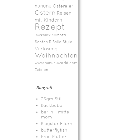
nununu
Ostereier
Ostern
Reisen
mit Kindern
Rezept
Rückblick
Sarenza
Scotch R'Belle
Style
Verlosung
Weihnachten
www.nununuworld.com
Zutaten
Blogroll
23qm Stil
Backbube
berlin – mitte –
mom
Blogstar Eltern
butterflyfish
Frau Mutter