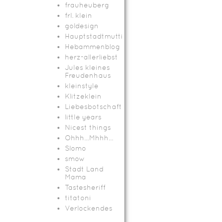
frauheuberg
frl. klein
goldesign
Hauptstadtmutti
Hebammenblog
herz-allerliebst
Jules kleines
Freudenhaus
kleinstyle
Klitzeklein
Liebesbotschaft
little years
Nicest things
Ohhh…Mhhh…
Slomo
smow
Stadt Land
Mama
Tastesheriff
titatoni
Verlockendes