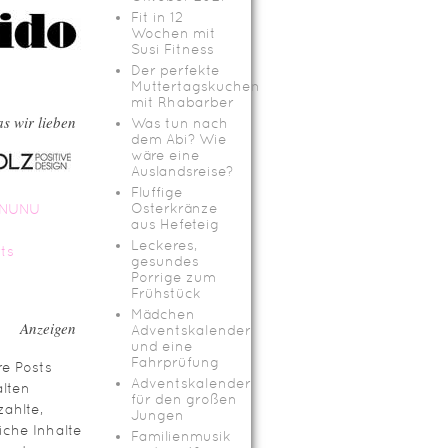
Fit in 12
Wochen mit
Susi Fitness
Der perfekte
Muttertagskuchen
mit Rhabarber
s wir lieben
Was tun nach
dem Abi? Wie
wäre eine
Auslandsreise?
Fluffige
Osterkränze
aus Hefeteig
Leckeres,
gesundes
Porrige zum
Frühstück
Mädchen
Anzeigen
Adventskalender
und eine
Fahrprüfung
e Posts
Adventskalender
lten
für den großen
ahlte,
Jungen
iche Inhalte
Familienmusik