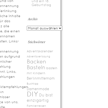
rund von
und ein 18.
Geburtstag
ennennung
erlinkung.
iche Inhalte
Archiv
für das
z alle
te, die einen
ennamen
lten. Links-
Stichwörter
ennennung
Adventskalender
en aufgrund
Adventsverlosung
Backen
nlicher
Basteln
ehlung
basteln
nt. Links,
mit Kindern
ehlungen
Berlinmittemom
Buchtipp
uktempfehlungen
Damenmode
ein
DIY
Du bist
nloser
einzigartig
ce von uns.
Familienreisen
lte,