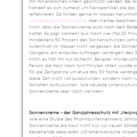
mit mineralischen Filtern geschützt werden. Bei di
handelt es sich zumeist um Nanopartikel, die das 
reflektieren. Da Kinder gerne im Wasser herumtoll
wasserfeste Sonnencreme.
Aber hierbei beachten:
nicht, dass die Sonnencreme auch nach dem Bad
haftet. Es sagt vielmehr aus: Nach vier Mal 20 Mi
mindestens 50 Prozent des Sonnenschutzes vor
Aufenthalt im Wasser nicht vergessen, die Sonne
Übrigens, ein erneutes Auftragen verlängert den
nicht, es hält ihn nur aufrecht. Beispiel: Würde si
Person die Haut nach fünf Minuten röten, würde 
30 die Zeitspanne um etwa das 30-fache verlänge
diese Zeit nicht voll auszunutzen, sondern nach r
Schatten aufzusuchen. Wie neueste Untersuchun
Sonnencreme aber noch viel mehr.
Sonnencreme – der Ganzjahresschutz mit „Verjün
Wie eine Studie des Pharmaunternehmens Johnso
Sonnencreme die Haut nicht nur vor neuen Schäd
bestehende reparieren. US-amerikanische Wissens