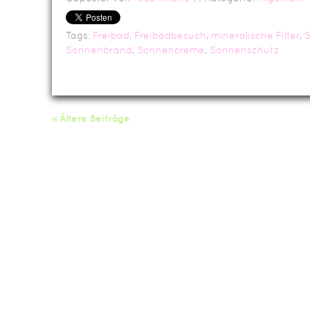
Tags:
Freibad
,
Freibadbesuch
,
mineralische Filter
,
Sonnenbrand
,
Sonnencreme
,
Sonnenschutz
« Ältere Beiträge
Da
Impressum