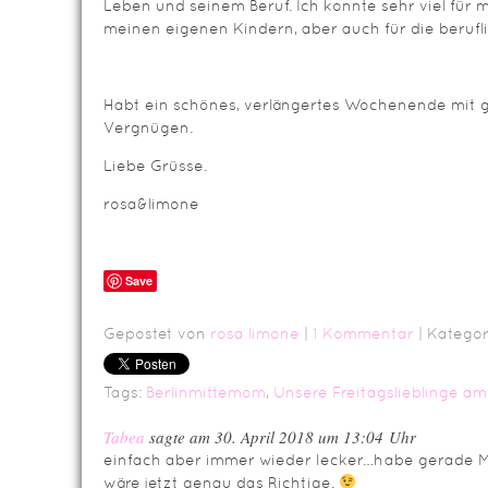
Leben und seinem Beruf. Ich konnte sehr viel für
meinen eigenen Kindern, aber auch für die beruf
Habt ein schönes, verlängertes Wochenende mit g
Vergnügen.
Liebe Grüsse.
rosa&limone
Save
Gepostet von
rosa limone
|
1 Kommentar
| Kategor
Tags:
Berlinmittemom
,
Unsere Freitagslieblinge am 
Tabea
sagte am 30. April 2018 um 13:04 Uhr
einfach aber immer wieder lecker…habe gerade Mi
wäre jetzt genau das Richtige.